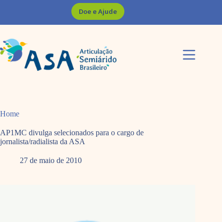
Pular
Doe e Ajude
para
o
conteúdo
Home
AP1MC divulga selecionados para o cargo de
jornalista/radialista da ASA
27 de maio de 2010