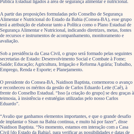
Pública Estadual ligados à área de segurança alimentar e nutricional.
A partir das proposições formuladas pelo Conselho de Segurança
Alimentar e Nutricional do Estado da Bahia (Consea-BA), esse grupo
terá a atribuição de elaborar tanto a Política como o Plano Estadual de
Segurança Alimentar e Nutricional, indicando diretrizes, metas, fontes
de recursos e instrumentos de acompanhamento, monitoramento e
avaliação.
Sob a presidência da Casa Civil, o grupo será formado pelas seguintes
secretarias de Estado: Desenvolvimento Social e Combate à Fome;
Saúde; Educação; Agricultura, Irrigação e Reforma Agrária; Trabalho,
Emprego, Renda e Esporte; e Planejamento.
O presidente do Consea-BA, Naidison Baptista, comemorou o avanço
e reconheceu os méritos da gestão de Carlos Eduardo Leite (Caê), à
frente do Conselho Estadual. “Isso [a criação do grupo] se deu graças à
teimosia, à insistência e estratégias utilizadas pelo nosso Carlos
Eduardo”.
“Avalio que ganhamos elementos importantes, e que o grande desafio
de implantar o Sisan na Bahia continua, e muito há por fazer”, disse
Naidison Baptista. “No momento, estamos em interação com a Casa
Civil [do Estado da Bahia], para verificar as possibilidades e datas de