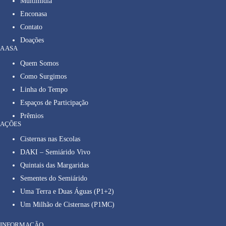
Multimídia
Enconasa
Contato
Doações
A ASA
Quem Somos
Como Surgimos
Linha do Tempo
Espaços de Participação
Prêmios
AÇÕES
Cisternas nas Escolas
DAKI – Semiárido Vivo
Quintais das Margaridas
Sementes do Semiárido
Uma Terra e Duas Águas (P1+2)
Um Milhão de Cisternas (P1MC)
INFORMAÇÃO