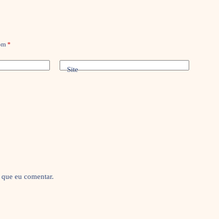
com
*
Site
 que eu comentar.