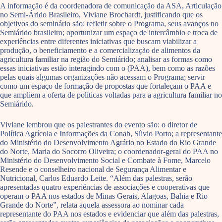
A informação é da coordenadora de comunicação da ASA, Articulação
no Semi-Árido Brasileiro, Viviane Brochardt, justificando que os
objetivos do seminário são: refletir sobre o Programa, seus avanços no
Semiárido brasileiro; oportunizar um espaço de intercâmbio e troca de
experiências entre diferentes iniciativas que buscam viabilizar a
produção, o beneficiamento e a comercialização de alimentos da
agricultura familiar na região do Semiárido; analisar as formas como
essas iniciativas estão interagindo com o (PAA), bem como as razões
pelas quais algumas organizações não acessam o Programa; servir
como um espaço de formação de propostas que fortaleçam o PAA e
que ampliem a oferta de políticas voltadas para a agricultura familiar no
Semiárido.
Viviane lembrou que os palestrantes do evento são: o diretor de
Política Agrícola e Informações da Conab, Sílvio Porto; a representante
do Ministério do Desenvolvimento Agrário no Estado do Rio Grande
do Norte, Maria do Socorro Oliveira; o coordenador-geral do PAA no
Ministério do Desenvolvimento Social e Combate à Fome, Marcelo
Resende e o conselheiro nacional de Segurança Alimentar e
Nutricional, Carlos Eduardo Leite. “Além das palestras, serão
apresentadas quatro experiências de associações e cooperativas que
operam o PAA nos estados de Minas Gerais, Alagoas, Bahia e Rio
Grande do Norte”, relata aquela assessora ao nominar cada
representante do PAA nos estados e evidenciar que além das palestras,