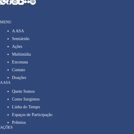
MENU
A ASA
Semiárido
Ações
Multimídia
Enconasa
Contato
Doações
A ASA
Quem Somos
Como Surgimos
Linha do Tempo
Espaços de Participação
Prêmios
AÇÕES