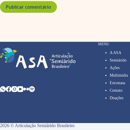
Publicar comentário
MENU
A ASA
Semiárido
Ações
Multimídia
Enconasa
Contato
Doações
2026 © Articulação Semiárido Brasileiro