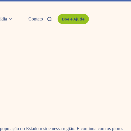
ídia
Contato
Doe e Ajude
opulação do Estado reside nessa região. E continua com os piores