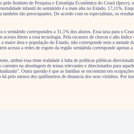
pelo Instituto de Pesquisa e Estratégia Econômica do Ceará (Ipece), o
 mortalidade infantil do semiárido é a mais alta no Estado, 17,11%. En
ia também são preocupantes. De acordo com os especialistas, os resulta
ra o semiárido correspondeu a 31,1% dos alunos. Essa taxa para o Cear
acesso direto a essa tecnologia. Pela escassez de chuvas e alto índice 
a maior área e população do Estado, não corresponde nem a metade da
tem acesso a redes de esgoto da região semiárida corresponde apenas a 
, atribui essa triste realidade à falta de políticas públicas direciona
o carentes na abordagem de temas relevantes e direcionados para aquele
tualizada”. Outra questão é que as famílias se encontram em ocupações d
o há pelo menos dez quilômetros de distancia dos seus vizinhos. Por isso