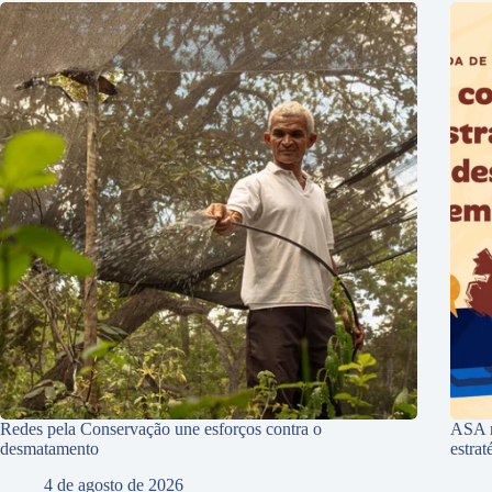
Redes pela Conservação une esforços contra o
ASA r
desmatamento
estra
4 de agosto de 2026