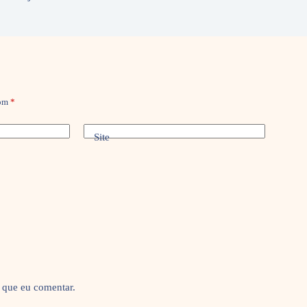
com
*
Site
 que eu comentar.