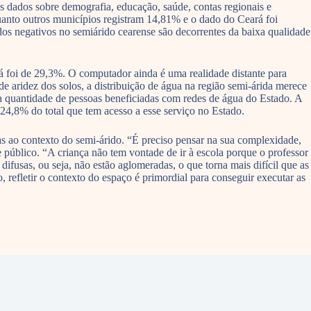
s dados sobre demografia, educação, saúde, contas regionais e
quanto outros municípios registram 14,81% e o dado do Ceará foi
dos negativos no semiárido cearense são decorrentes da baixa qualidade
á foi de 29,3%. O computador ainda é uma realidade distante para
de aridez dos solos, a distribuição de água na região semi-árida merece
 quantidade de pessoas beneficiadas com redes de água do Estado. A
24,8% do total que tem acesso a esse serviço no Estado.
das ao contexto do semi-árido. “É preciso pensar na sua complexidade,
 público. “A criança não tem vontade de ir à escola porque o professor
ifusas, ou seja, não estão aglomeradas, o que torna mais difícil que as
, refletir o contexto do espaço é primordial para conseguir executar as