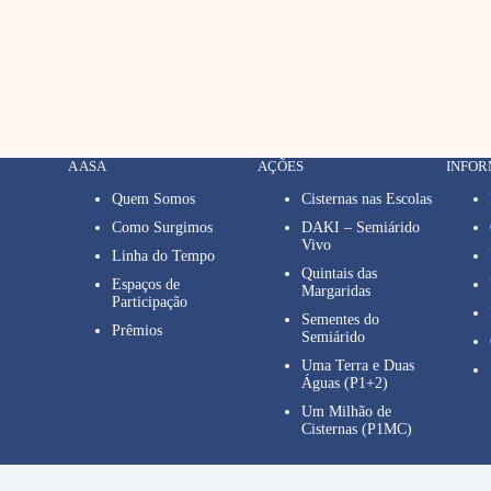
A ASA
AÇÕES
INFO
Quem Somos
Cisternas nas Escolas
Como Surgimos
DAKI – Semiárido
Vivo
Linha do Tempo
Quintais das
Espaços de
Margaridas
Participação
Sementes do
Prêmios
Semiárido
Uma Terra e Duas
Águas (P1+2)
Um Milhão de
Cisternas (P1MC)