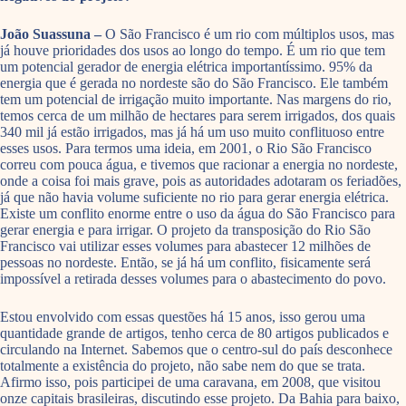
João Suassuna –
O São Francisco é um rio com múltiplos usos, mas
já houve prioridades dos usos ao longo do tempo. É um rio que tem
um potencial gerador de energia elétrica importantíssimo. 95% da
energia que é gerada no nordeste são do São Francisco. Ele também
tem um potencial de irrigação muito importante. Nas margens do rio,
temos cerca de um milhão de hectares para serem irrigados, dos quais
340 mil já estão irrigados, mas já há um uso muito conflituoso entre
esses usos. Para termos uma ideia, em 2001, o Rio São Francisco
correu com pouca água, e tivemos que racionar a energia no nordeste,
onde a coisa foi mais grave, pois as autoridades adotaram os feriadões,
já que não havia volume suficiente no rio para gerar energia elétrica.
Existe um conflito enorme entre o uso da água do São Francisco para
gerar energia e para irrigar. O projeto da transposição do Rio São
Francisco vai utilizar esses volumes para abastecer 12 milhões de
pessoas no nordeste. Então, se já há um conflito, fisicamente será
impossível a retirada desses volumes para o abastecimento do povo.
Estou envolvido com essas questões há 15 anos, isso gerou uma
quantidade grande de artigos, tenho cerca de 80 artigos publicados e
circulando na Internet. Sabemos que o centro-sul do país desconhece
totalmente a existência do projeto, não sabe nem do que se trata.
Afirmo isso, pois participei de uma caravana, em 2008, que visitou
onze capitais brasileiras, discutindo esse projeto. Da Bahia para baixo,