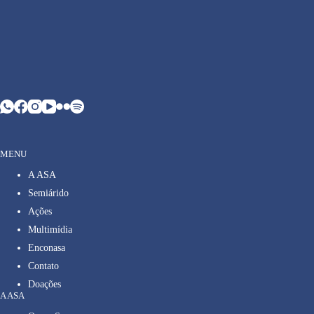
MENU
A ASA
Semiárido
Ações
Multimídia
Enconasa
Contato
Doações
A ASA