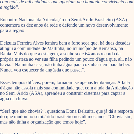
com mais de mil entidades que apostam na chamada convivência com
a região”.
Encontro Nacional da Articulação no Semi-Árido Brasileiro (ASA)
comemora os dez anos da rede e defende um novo desenvolvimento
para a região
Delzuita Ferreira Alves lembra bem a forte seca que, há duas décadas,
atingiu a comunidade de Martinha, no município de Remanso, na
Bahia. Mais do que a estiagem, a senhora de 64 anos recorda da
própria tristeza ao ver sua filha pedindo um pouco d'água que, ali, não
havia. “Na minha casa, não tinha água para cozinhar nem para beber.
Nunca vou esquecer da angústia que passei”.
Esses tempos difíceis, porém, tornaram-se apenas lembranças. A falta
d'água não assola mais sua comunidade que, com ajuda da Articulação
no Semi-Árido (ASA), aprendeu a construir cisternas para captar a
água da chuva.
“Será que não chovia?”, questiona Dona Delzuita, que já dá a resposta
do que mudou no semi-árido brasileiro nos últimos anos. “Chovia sim,
mas não tinha a organização que temos hoje”.