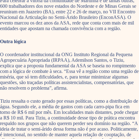
Para celebrar a vitória da comunidade de Martinha e de tantas outras,
600 trabalhadores dos nove estados do Nordeste e de Minas Gerais se
reuniram em Juazeiro (BA), entre 22 e 26 de março, no VII Encontro
Nacional da Articulação no Semi-Árido Brasileiro (EnconASA). O
evento marcou os dez anos da ASA, rede que conta com mais de mil
entidades que apostam na chamada convivência com a região.
Outra lógica
O coordenador institucional da ONG Instituto Regional da Pequena
Agropecuária Apropriada (IRPAA), Ademilson Santos, o Tiziu,
explica que a proposta fundamental da ASA se baseia no rompimento
com a lógica de combate à seca. “Essa vê a região como uma região de
miséria, que só tem dificuldades, e, para tentar minimizar algumas
questões, são traçadas políticas assistencialistas, compensatórias, que
não resolvem o problema”, afirma.
Tiziu ressalta o custo gerado por essas políticas, como a distribuição de
água. Segundo ele, a média de gastos com cada carro-pipa fica em
torno de R$ 6 mil por mês. Em localidades mais distantes, pode chegar
a R$ 10 mil. Para Tiziu, a continuidade desse tipo de prática encontra
respaldo nos grupos que não querem perder seu domínio na região. “A
ideia de tratar o semi-árido dessa forma não é por acaso. Politicamente,
é intencional, no sentido de manter aquela relação de cooptação, de