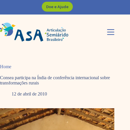
Pular
Doe e Ajude
para
o
conteúdo
Home
Consea participa na Índia de conferência internacional sobre
transformações rurais
12 de abril de 2010