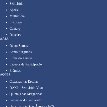
Semiárido
Ações
Multimídia
Enconasa
Contato
Doações
A ASA
Quem Somos
Como Surgimos
Linha do Tempo
Espaços de Participação
Prêmios
AÇÕES
Cisternas nas Escolas
DAKI – Semiárido Vivo
Quintais das Margaridas
Sementes do Semiárido
Uma Terra e Duas Águas (P1+2)