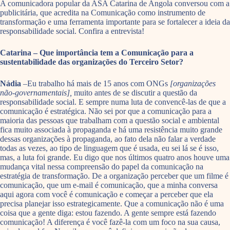
A comunicadora popular da ASA Catarina de Angola conversou com a
publicitária, que acredita na Comunicação como instrumento de
transformação e uma ferramenta importante para se fortalecer a ideia da
responsabilidade social. Confira a entrevista!
Catarina – Que importância tem a Comunicação para a
sustentabilidade das organizações do Terceiro Setor?
Nádia
–Eu trabalho há mais de 15 anos com ONGs
[organizações
não-governamentais],
muito antes de se discutir a questão da
responsabilidade social. E sempre numa luta de convencê-las de que a
comunicação é estratégica. Não sei por que a comunicação para a
maioria das pessoas que trabalham com a questão social e ambiental
fica muito associada à propaganda e há uma resistência muito grande
dessas organizações à propaganda, ao fato dela não falar a verdade
todas as vezes, ao tipo de linguagem que é usada, eu sei lá se é isso,
mas, a luta foi grande. Eu digo que nos últimos quatro anos houve uma
mudança vital nessa compreensão do papel da comunicação na
estratégia de transformação. De a organização perceber que um filme é
comunicação, que um e-mail é comunicação, que a minha conversa
aqui agora com você é comunicação e começar a perceber que ela
precisa planejar isso estrategicamente. Que a comunicação não é uma
coisa que a gente diga: estou fazendo. A gente sempre está fazendo
comunicação! A diferença é você fazê-la com um foco na sua causa,