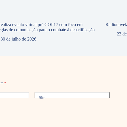
ealiza evento virtual pré COP17 com foco em
Radionovela
tégias de comunicação para o combate à desertificação
23 de
30 de julho de 2026
com
*
Site