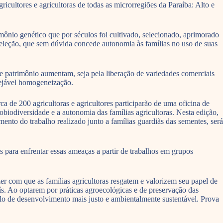
ultores e agricultoras de todas as microrregiões da Paraíba: Alto e
mônio genético que por séculos foi cultivado, selecionado, aprimorado
e seleção, que sem dúvida concede autonomia às famílias no uso de suas
se patrimônio aumentam, seja pela liberação de variedades comerciais
sejável homogeneização.
 de 200 agricultoras e agricultores participarão de uma oficina de
biodiversidade e a autonomia das famílias agricultoras. Nesta edição,
nto do trabalho realizado junto a famílias guardiãs das sementes, será
s para enfrentar essas ameaças a partir de trabalhos em grupos
r com que as famílias agricultoras resgatem e valorizem seu papel de
s. Ao optarem por práticas agroecológicas e de preservação das
lo de desenvolvimento mais justo e ambientalmente sustentável. Prova