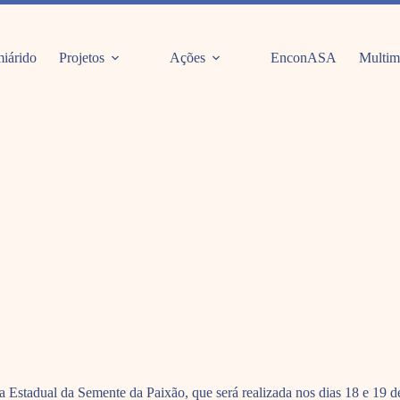
iárido
Projetos
Ações
EnconASA
Multim
 da Estadual da Semente da Paixão, que será realizada nos dias 18 e 1