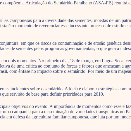
ue compõem a Articulação do Semiárido Paraibano (ASA-PB) reunirá agric
amílias camponesas para a diversidade das sementes, moedas de um patri
 A festa é o momento de reverenciar esse incessante processo de estudo 
 conjuntura, em que os riscos de contaminação e de erosão genética des
iedades de sementes pelos programas governamentais, o que gera a inde
o em dois momentos. No primeiro dia, 18 de março, em Lagoa Seca, cerca
tiva de uma critica ao conjunto de forças e fatores que ameaçam a agro
rasil, com ênfase no impacto sobre o semiárido. Por meio de um mapeame
ntes incidentes sobre o semiárido. A ideia é elaborar estratégias comun
s que servirão de base para definir prioridades para 2010.
ipais objetivos do evento: A importância de momentos como esse é faze
r uma campanha para a disseminação de variedades transgênicas no Paí
cia em defesa da agricultura familiar camponesa, que luta por um mode