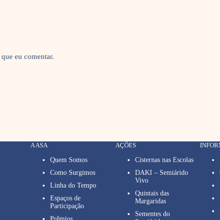
 que eu comentar.
A ASA
AÇÕES
INFO
Quem Somos
Cisternas nas Escolas
Como Surgimos
DAKI – Semiárido
Vivo
Linha do Tempo
Quintais das
Espaços de
Margaridas
Participação
Sementes do
Prêmios