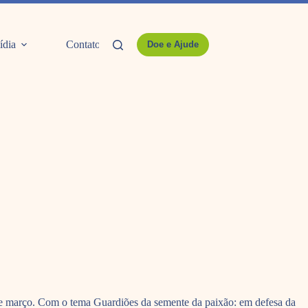
ídia
Contato
Doe e Ajude
9 de março. Com o tema Guardiões da semente da paixão: em defesa da