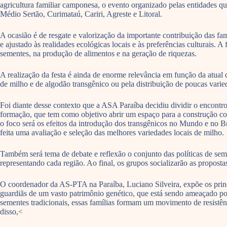
agricultura familiar camponesa, o evento organizado pelas entidades q
Médio Sertão, Curimataú, Cariri, Agreste e Litoral.
A ocasião é de resgate e valorização da importante contribuição das f
e ajustado às realidades ecológicas locais e às preferências culturais.
sementes, na produção de alimentos e na geração de riquezas.
A realização da festa é ainda de enorme relevância em função da atual
de milho e de algodão transgênico ou pela distribuição de poucas var
Foi diante desse contexto que a ASA Paraíba decidiu dividir o encontr
formação, que tem como objetivo abrir um espaço para a construção cole
o foco será os efeitos da introdução dos transgênicos no Mundo e no B
feita uma avaliação e seleção das melhores variedades locais de milho.
Também será tema de debate e reflexão o conjunto das políticas de seme
representando cada região. Ao final, os grupos socializarão as proposta
O coordenador da AS-PTA na Paraíba, Luciano Silveira, expõe os princ
guardiãs de um vasto patrimônio genético, que está sendo ameaçado po
sementes tradicionais, essas famílias formam um movimento de resistên
disso,<