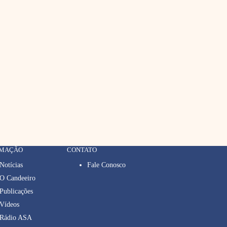
RMAÇÃO
CONTATO
Notícias
Fale Conosco
O Candeeiro
Publicações
Vídeos
Rádio ASA