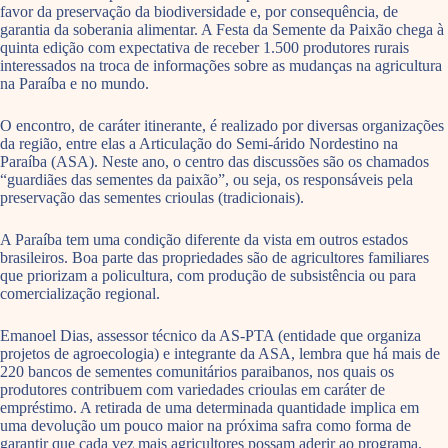
favor da preservação da biodiversidade e, por consequência, de
garantia da soberania alimentar. A Festa da Semente da Paixão chega à
quinta edição com expectativa de receber 1.500 produtores rurais
interessados na troca de informações sobre as mudanças na agricultura
na Paraíba e no mundo.
O encontro, de caráter itinerante, é realizado por diversas organizações
da região, entre elas a Articulação do Semi-árido Nordestino na
Paraíba (ASA). Neste ano, o centro das discussões são os chamados
“guardiães das sementes da paixão”, ou seja, os responsáveis pela
preservação das sementes crioulas (tradicionais).
A Paraíba tem uma condição diferente da vista em outros estados
brasileiros. Boa parte das propriedades são de agricultores familiares
que priorizam a policultura, com produção de subsistência ou para
comercialização regional.
Emanoel Dias, assessor técnico da AS-PTA (entidade que organiza
projetos de agroecologia) e integrante da ASA, lembra que há mais de
220 bancos de sementes comunitários paraibanos, nos quais os
produtores contribuem com variedades crioulas em caráter de
empréstimo. A retirada de uma determinada quantidade implica em
uma devolução um pouco maior na próxima safra como forma de
garantir que cada vez mais agricultores possam aderir ao programa.