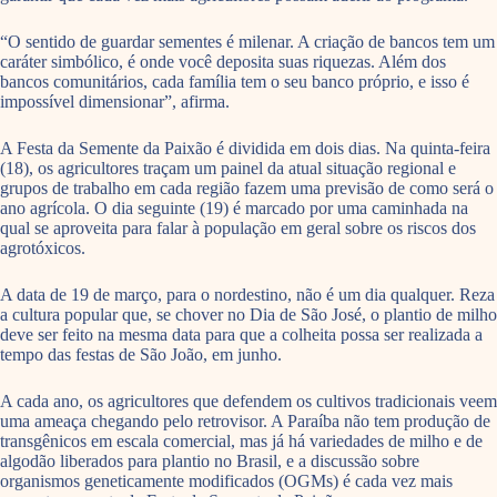
“O sentido de guardar sementes é milenar. A criação de bancos tem um
caráter simbólico, é onde você deposita suas riquezas. Além dos
bancos comunitários, cada família tem o seu banco próprio, e isso é
impossível dimensionar”, afirma.
A Festa da Semente da Paixão é dividida em dois dias. Na quinta-feira
(18), os agricultores traçam um painel da atual situação regional e
grupos de trabalho em cada região fazem uma previsão de como será o
ano agrícola. O dia seguinte (19) é marcado por uma caminhada na
qual se aproveita para falar à população em geral sobre os riscos dos
agrotóxicos.
A data de 19 de março, para o nordestino, não é um dia qualquer. Reza
a cultura popular que, se chover no Dia de São José, o plantio de milho
deve ser feito na mesma data para que a colheita possa ser realizada a
tempo das festas de São João, em junho.
A cada ano, os agricultores que defendem os cultivos tradicionais veem
uma ameaça chegando pelo retrovisor. A Paraíba não tem produção de
transgênicos em escala comercial, mas já há variedades de milho e de
algodão liberados para plantio no Brasil, e a discussão sobre
organismos geneticamente modificados (OGMs) é cada vez mais