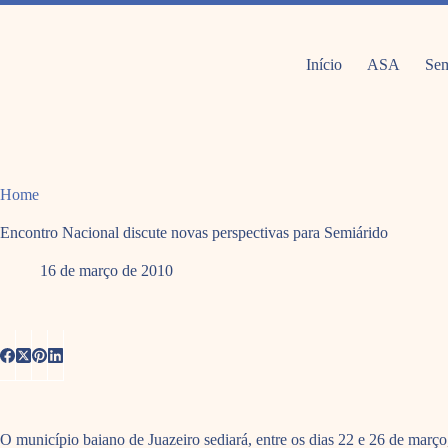
Pular
para
o
conteúdo
Início
ASA
Sem
Home
Encontro Nacional discute novas perspectivas para Semiárido
16 de março de 2010
O município baiano de Juazeiro sediará, entre os dias 22 e 26 de mar