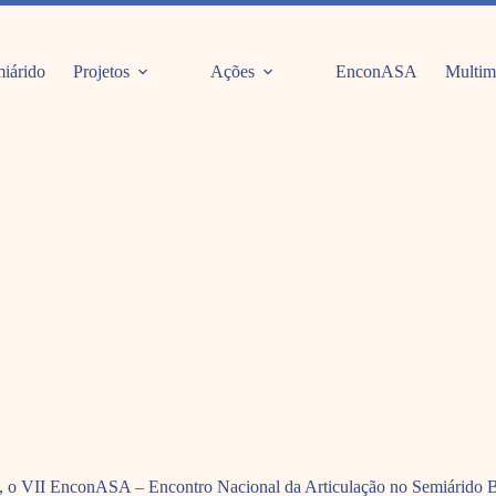
iárido
Projetos
Ações
EnconASA
Multim
ço, o VII EnconASA – Encontro Nacional da Articulação no Semiárido Br