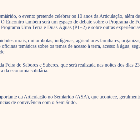
rido, o evento pretende celebrar os 10 anos da Articulação, além de a
ís. O Encontro também será um espaço de debate sobre o Programa de 
 Programa Uma Terra e Duas Águas (P1+2) e sobre outras experiências
dades rurais, quilombolas, indígenas, agricultores familiares, organiza
oficinas temáticas sobre os temas de acesso à terra, acesso à água, seg
de.
eira de Sabores e Saberes, que será realizada nas noites dos dias 23 a
ica da economia solidária.
rtante da Articulação no Semiárido (ASA), que acontece, geralmente, 
iências de convivência com o Semiárido.