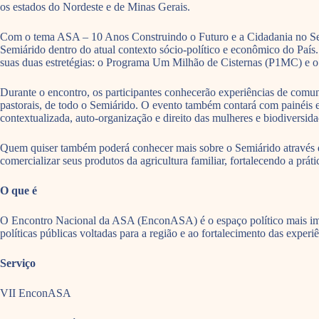
os estados do Nordeste e de Minas Gerais.
Com o tema ASA – 10 Anos Construindo o Futuro e a Cidadania no Semiá
Semiárido dentro do atual contexto sócio-político e econômico do Pa
suas duas estretégias: o Programa Um Milhão de Cisternas (P1MC) e o
Durante o encontro, os participantes conhecerão experiências de comuni
pastorais, de todo o Semiárido. O evento também contará com painéis e 
contextualizada, auto-organização e direito das mulheres e biodiversida
Quem quiser também poderá conhecer mais sobre o Semiárido através da F
comercializar seus produtos da agricultura familiar, fortalecendo a prát
O que é
O Encontro Nacional da ASA (EnconASA) é o espaço político mais impo
políticas públicas voltadas para a região e ao fortalecimento das exper
Serviço
VII EnconASA