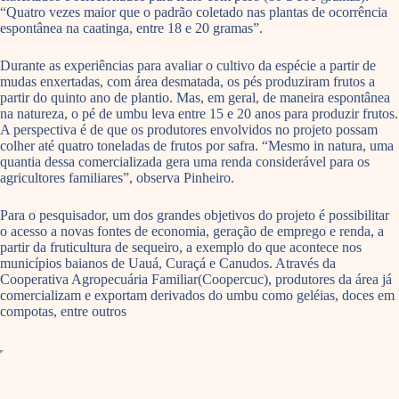
“Quatro vezes maior que o padrão coletado nas plantas de ocorrência
espontânea na caatinga, entre 18 e 20 gramas”.
Durante as experiências para avaliar o cultivo da espécie a partir de
mudas enxertadas, com área desmatada, os pés produziram frutos a
partir do quinto ano de plantio. Mas, em geral, de maneira espontânea
na natureza, o pé de umbu leva entre 15 e 20 anos para produzir frutos.
A perspectiva é de que os produtores envolvidos no projeto possam
colher até quatro toneladas de frutos por safra. “Mesmo in natura, uma
quantia dessa comercializada gera uma renda considerável para os
agricultores familiares”, observa Pinheiro.
Para o pesquisador, um dos grandes objetivos do projeto é possibilitar
o acesso a novas fontes de economia, geração de emprego e renda, a
partir da fruticultura de sequeiro, a exemplo do que acontece nos
municípios baianos de Uauá, Curaçá e Canudos. Através da
Cooperativa Agropecuária Familiar(Coopercuc), produtores da área já
comercializam e exportam derivados do umbu como geléias, doces em
compotas, entre outros