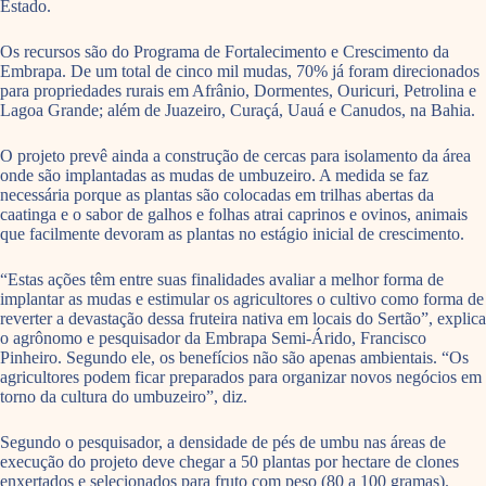
Estado.
Os recursos são do Programa de Fortalecimento e Crescimento da
Embrapa. De um total de cinco mil mudas, 70% já foram direcionados
para propriedades rurais em Afrânio, Dormentes, Ouricuri, Petrolina e
Lagoa Grande; além de Juazeiro, Curaçá, Uauá e Canudos, na Bahia.
O projeto prevê ainda a construção de cercas para isolamento da área
onde são implantadas as mudas de umbuzeiro. A medida se faz
necessária porque as plantas são colocadas em trilhas abertas da
caatinga e o sabor de galhos e folhas atrai caprinos e ovinos, animais
que facilmente devoram as plantas no estágio inicial de crescimento.
“Estas ações têm entre suas finalidades avaliar a melhor forma de
implantar as mudas e estimular os agricultores o cultivo como forma de
reverter a devastação dessa fruteira nativa em locais do Sertão”, explica
o agrônomo e pesquisador da Embrapa Semi-Árido, Francisco
Pinheiro. Segundo ele, os benefícios não são apenas ambientais. “Os
agricultores podem ficar preparados para organizar novos negócios em
torno da cultura do umbuzeiro”, diz.
Segundo o pesquisador, a densidade de pés de umbu nas áreas de
execução do projeto deve chegar a 50 plantas por hectare de clones
enxertados e selecionados para fruto com peso (80 a 100 gramas).