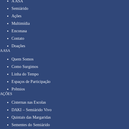
A ASA
Semiárido
Ações
Multimídia
Enconasa
Contato
Doações
A ASA
Quem Somos
Como Surgimos
Linha do Tempo
Espaços de Participação
Prêmios
AÇÕES
Cisternas nas Escolas
DAKI – Semiárido Vivo
Quintais das Margaridas
Sementes do Semiárido