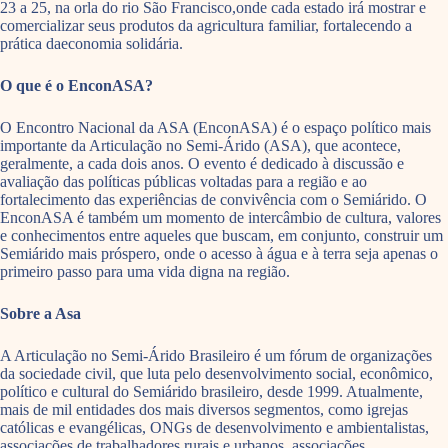
23 a 25, na orla do rio São Francisco,onde cada estado irá mostrar e
comercializar seus produtos da agricultura familiar, fortalecendo a
prática daeconomia solidária.
O que é o EnconASA?
O Encontro Nacional da ASA (EnconASA) é o espaço político mais
importante da Articulação no Semi-Árido (ASA), que acontece,
geralmente, a cada dois anos. O evento é dedicado à discussão e
avaliação das políticas públicas voltadas para a região e ao
fortalecimento das experiências de convivência com o Semiárido. O
EnconASA é também um momento de intercâmbio de cultura, valores
e conhecimentos entre aqueles que buscam, em conjunto, construir um
Semiárido mais próspero, onde o acesso à água e à terra seja apenas o
primeiro passo para uma vida digna na região.
Sobre a Asa
A Articulação no Semi-Árido Brasileiro é um fórum de organizações
da sociedade civil, que luta pelo desenvolvimento social, econômico,
político e cultural do Semiárido brasileiro, desde 1999. Atualmente,
mais de mil entidades dos mais diversos segmentos, como igrejas
católicas e evangélicas, ONGs de desenvolvimento e ambientalistas,
associações de trabalhadores rurais e urbanos, associações