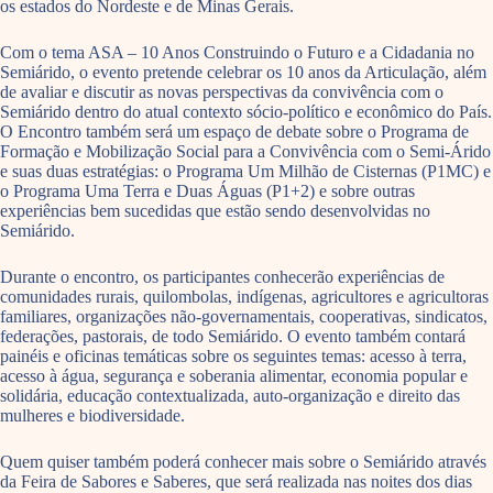
os estados do Nordeste e de Minas Gerais.
Com o tema ASA – 10 Anos Construindo o Futuro e a Cidadania no
Semiárido, o evento pretende celebrar os 10 anos da Articulação, além
de avaliar e discutir as novas perspectivas da convivência com o
Semiárido dentro do atual contexto sócio-político e econômico do País.
O Encontro também será um espaço de debate sobre o Programa de
Formação e Mobilização Social para a Convivência com o Semi-Árido
e suas duas estratégias: o Programa Um Milhão de Cisternas (P1MC) e
o Programa Uma Terra e Duas Águas (P1+2) e sobre outras
experiências bem sucedidas que estão sendo desenvolvidas no
Semiárido.
Durante o encontro, os participantes conhecerão experiências de
comunidades rurais, quilombolas, indígenas, agricultores e agricultoras
familiares, organizações não-governamentais, cooperativas, sindicatos,
federações, pastorais, de todo Semiárido. O evento também contará
painéis e oficinas temáticas sobre os seguintes temas: acesso à terra,
acesso à água, segurança e soberania alimentar, economia popular e
solidária, educação contextualizada, auto-organização e direito das
mulheres e biodiversidade.
Quem quiser também poderá conhecer mais sobre o Semiárido através
da Feira de Sabores e Saberes, que será realizada nas noites dos dias