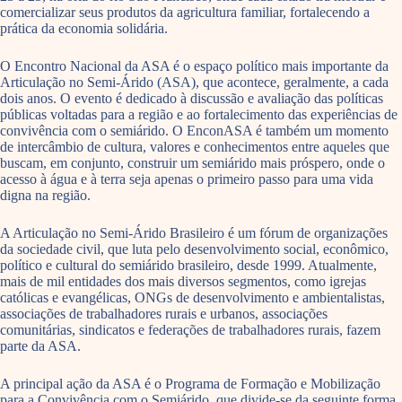
comercializar seus produtos da agricultura familiar, fortalecendo a
prática da economia solidária.
O Encontro Nacional da ASA é o espaço político mais importante da
Articulação no Semi-Árido (ASA), que acontece, geralmente, a cada
dois anos. O evento é dedicado à discussão e avaliação das políticas
públicas voltadas para a região e ao fortalecimento das experiências de
convivência com o semiárido. O EnconASA é também um momento
de intercâmbio de cultura, valores e conhecimentos entre aqueles que
buscam, em conjunto, construir um semiárido mais próspero, onde o
acesso à água e à terra seja apenas o primeiro passo para uma vida
digna na região.
A Articulação no Semi-Árido Brasileiro é um fórum de organizações
da sociedade civil, que luta pelo desenvolvimento social, econômico,
político e cultural do semiárido brasileiro, desde 1999. Atualmente,
mais de mil entidades dos mais diversos segmentos, como igrejas
católicas e evangélicas, ONGs de desenvolvimento e ambientalistas,
associações de trabalhadores rurais e urbanos, associações
comunitárias, sindicatos e federações de trabalhadores rurais, fazem
parte da ASA.
A principal ação da ASA é o Programa de Formação e Mobilização
para a Convivência com o Semiárido, que divide-se da seguinte forma