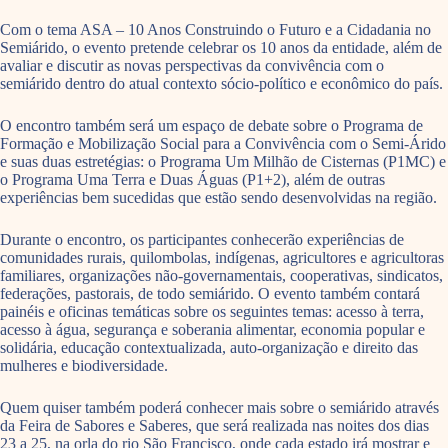
Com o tema ASA – 10 Anos Construindo o Futuro e a Cidadania no
Semiárido, o evento pretende celebrar os 10 anos da entidade, além de
avaliar e discutir as novas perspectivas da convivência com o
semiárido dentro do atual contexto sócio-político e econômico do país.
O encontro também será um espaço de debate sobre o Programa de
Formação e Mobilização Social para a Convivência com o Semi-Árido
e suas duas estretégias: o Programa Um Milhão de Cisternas (P1MC) e
o Programa Uma Terra e Duas Águas (P1+2), além de outras
experiências bem sucedidas que estão sendo desenvolvidas na região.
Durante o encontro, os participantes conhecerão experiências de
comunidades rurais, quilombolas, indígenas, agricultores e agricultoras
familiares, organizações não-governamentais, cooperativas, sindicatos,
federações, pastorais, de todo semiárido. O evento também contará
painéis e oficinas temáticas sobre os seguintes temas: acesso à terra,
acesso à água, segurança e soberania alimentar, economia popular e
solidária, educação contextualizada, auto-organização e direito das
mulheres e biodiversidade.
Quem quiser também poderá conhecer mais sobre o semiárido através
da Feira de Sabores e Saberes, que será realizada nas noites dos dias
23 a 25, na orla do rio São Francisco, onde cada estado irá mostrar e