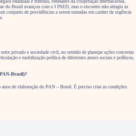
rgãos estaduais e federais, entidades da cooperação internacional,
este do Brasil avançou com o I INED, mas o encontro não atingiu as
um conjunto de providências a serem tomadas em caráter de urgência
to
etor privado e sociedade civil, no sentido de planejar ações concretas
culação e mobilização política de diferentes atores sociais e políticos,
(PAN-Brasil)?
 anos de elaboração do PAN – Brasil. É preciso criar as condições