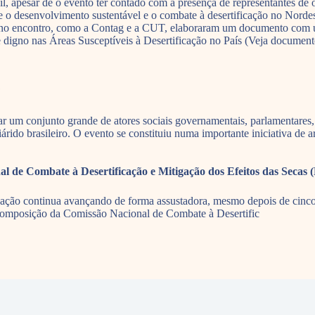
l, apesar de o evento ter contado com a presença de representantes de ó
re o desenvolvimento sustentável e o combate à desertificação no Nord
tes no encontro, como a Contag e a CUT, elaboraram um documento com 
 digno nas Áreas Susceptíveis à Desertificação no País (Veja documen
?
r um conjunto grande de atores sociais governamentais, parlamentares, s
ido brasileiro. O evento se constituiu numa importante iniciativa de arti
e Combate à Desertificação e Mitigação dos Efeitos das Secas 
cação continua avançando de forma assustadora, mesmo depois de cinco
a composição da Comissão Nacional de Combate à Desertific