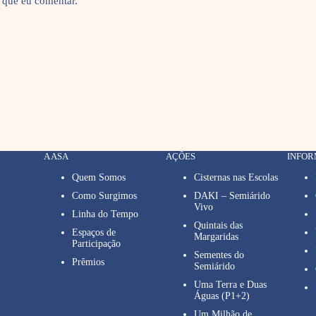
 que eu comentar.
A ASA
AÇÕES
INFO
Quem Somos
Cisternas nas Escolas
Como Surgimos
DAKI – Semiárido
Vivo
Linha do Tempo
Quintais das
Espaços de
Margaridas
Participação
Sementes do
Prêmios
Semiárido
Uma Terra e Duas
Águas (P1+2)
Um Milhão de