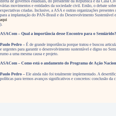
direta de governos estaduais, do presidente da República e da Casa Civi
várias movimentos e entidades da sociedade civil. Então, o debate sob
expectativas criadas. Inclusive, a ASA e outras organizações presen
para a implantação do PAN-Brasil e do Desenvolvimento Sustentável e
aqui
).
ASACom – Qual a importância desse Encontro para o Semiárido
Paulo Pedro –
É de grande importância porque tratou e buscou articula
e urgentes para garantir o desenvolvimento sustentável e digno no Semiár
rumo a uma mesma causa e projeto.
ASACom – Como está o andamento do Programa de Ação Nacional d
Paulo Pedro –
Ele ainda não foi totalmente implementado. A desertifi
políticas para termos avanços significativos e concretos: conclusão d