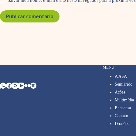
Salvar meu nome, e-mail e site neste navegador para a próxima vez
Publicar comentário
MENU
A ASA
Semiárido
Ações
Multimídia
Enconasa
Contato
Doações