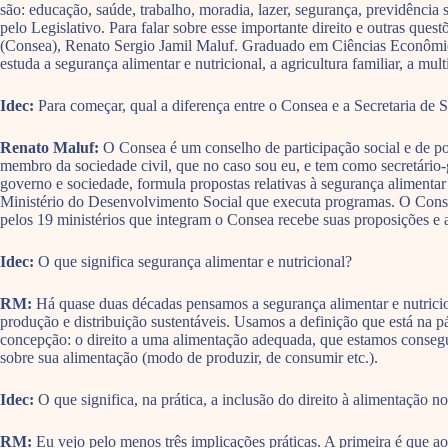
são: educação, saúde, trabalho, moradia, lazer, segurança, previdência
pelo Legislativo. Para falar sobre esse importante direito e outras qu
(Consea), Renato Sergio Jamil Maluf. Graduado em Ciências Econômic
estuda a segurança alimentar e nutricional, a agricultura familiar, a mul
Idec:
Para começar, qual a diferença entre o Consea e a Secretaria d
Renato Maluf:
O Consea é um conselho de participação social e de pol
membro da sociedade civil, que no caso sou eu, e tem como secretário
governo e sociedade, formula propostas relativas à segurança alimentar 
Ministério do Desenvolvimento Social que executa programas. O Conse
pelos 19 ministérios que integram o Consea recebe suas proposições e a
Idec:
O que significa segurança alimentar e nutricional?
RM:
Há quase duas décadas pensamos a segurança alimentar e nutricio
produção e distribuição sustentáveis. Usamos a definição que está na 
concepção: o direito a uma alimentação adequada, que estamos consegui
sobre sua alimentação (modo de produzir, de consumir etc.).
Idec:
O que significa, na prática, a inclusão do direito à alimentação no
RM:
Eu vejo pelo menos três implicações práticas. A primeira é que ao