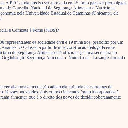
ados. A PEC ainda precisa ser aprovada em 2º turno para ser promulgada
idente do Conselho Nacional de Segurança Alimentar e Nutricional
Economia pela Universidade Estadual de Campinas (Unicamp), ele
l.
o Social e Combate à Fome (MDS)?
8 representantes da sociedade civil e 19 ministros, presidido por um
 Ananias. O Consea, a partir de uma construção dialogada entre
retaria de Segurança Alimentar e Nutricional] é uma secretaria do
 Orgânica [de Segurança Alimentar e Nutricional – Losan] e formada
niversal a uma alimentação adequada, oriunda de estruturas de
ca. Nesses anos todos, dois outros elementos foram incorporados à
ania alimentar, que é o direito dos povos de decidir soberanamente