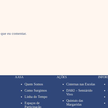
 que eu comentar.
A ASA
AÇÕES
INFO
Quem Somos
Cisternas nas Escolas
Como Surgimos
DAKI – Semiárido
Vivo
Linha do Tempo
Quintais das
Espaços de
Margaridas
Participação