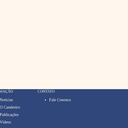
RMAÇÃO
CONTATO
Notícias
Fale Conosco
O Candeeiro
Publicações
Vídeos