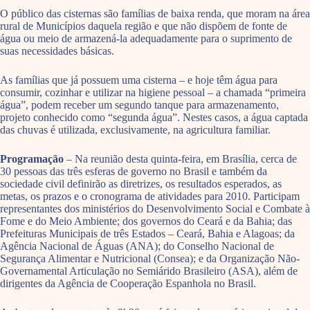
O público das cisternas são famílias de baixa renda, que moram na área
rural de Municípios daquela região e que não dispõem de fonte de
água ou meio de armazená-la adequadamente para o suprimento de
suas necessidades básicas.
As famílias que já possuem uma cisterna – e hoje têm água para
consumir, cozinhar e utilizar na higiene pessoal – a chamada “primeira
água”, podem receber um segundo tanque para armazenamento,
projeto conhecido como “segunda água”. Nestes casos, a água captada
das chuvas é utilizada, exclusivamente, na agricultura familiar.
Programação
– Na reunião desta quinta-feira, em Brasília, cerca de
30 pessoas das três esferas de governo no Brasil e também da
sociedade civil definirão as diretrizes, os resultados esperados, as
metas, os prazos e o cronograma de atividades para 2010. Participam
representantes dos ministérios do Desenvolvimento Social e Combate à
Fome e do Meio Ambiente; dos governos do Ceará e da Bahia; das
Prefeituras Municipais de três Estados – Ceará, Bahia e Alagoas; da
Agência Nacional de Águas (ANA); do Conselho Nacional de
Segurança Alimentar e Nutricional (Consea); e da Organização Não-
Governamental Articulação no Semiárido Brasileiro (ASA), além de
dirigentes da Agência de Cooperação Espanhola no Brasil.