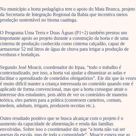
No município a horta pedagógica tem o apoio do Mata Branca, projeto
da Secretaria de Integração Regional da Bahia que incentiva meios
produção sustentável no bioma caatinga.
O Programa Uma Terra e Duas Águas (P1+2) também prestou um
importante apoio ao projeto durante a construção da horta e de uma
cisterna de produção conhecida como cisterna calçadão, capaz de
armazenar 52 mil litros de água de chuva para irrigar a produção de
verduras e hortaliças.
Segundo José Moacir, coordenador do Irpaa, “todo o trabalho é
contextualizado, por isso, a horta vai ajudar a dinamizar as aulas e
facilitar o aprendizado de conteúdos obrigatórios”. Ele diz que às vezes
é muito difícil manter a criança interessada no conteúdo quando este é
aplicado de forma convencional, mas que a horta consegue atrair o
interesse dos estudantes, pois além de ver os conteúdos de maneira
teórica, eles partem para a prática (constroem canteiros, contam,
medem, adubam, irrigam, produzem receitas etc.).
Outro resultado positivo que se busca alcançar com o projeto é o
aumento da capacidade de alimentação e renda das famílias
envolvidas. Sobre isso o coordenador diz que “a horta não vai ser
apenas da escola, mas de toda a comunidade”. Moacir espera que as