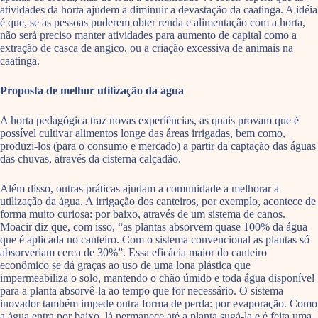
atividades da horta ajudem a diminuir a devastação da caatinga. A idéia
é que, se as pessoas puderem obter renda e alimentação com a horta,
não será preciso manter atividades para aumento de capital como a
extração de casca de angico, ou a criação excessiva de animais na
caatinga.
Proposta de melhor utilização da água
A horta pedagógica traz novas experiências, as quais provam que é
possível cultivar alimentos longe das áreas irrigadas, bem como,
produzi-los (para o consumo e mercado) a partir da captação das águas
das chuvas, através da cisterna calçadão.
Além disso, outras práticas ajudam a comunidade a melhorar a
utilização da água. A irrigação dos canteiros, por exemplo, acontece de
forma muito curiosa: por baixo, através de um sistema de canos.
Moacir diz que, com isso, “as plantas absorvem quase 100% da água
que é aplicada no canteiro. Com o sistema convencional as plantas só
absorveriam cerca de 30%”. Essa eficácia maior do canteiro
econômico se dá graças ao uso de uma lona plástica que
impermeabiliza o solo, mantendo o chão úmido e toda água disponível
para a planta absorvê-la ao tempo que for necessário. O sistema
inovador também impede outra forma de perda: por evaporação. Como
a água entra por baixo, lá permanece até a planta sugá-la e é feita uma