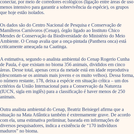
conectar, por meio de corredores ecológicos (ligação entre áreas de uso
menos intensivo para garantir a sobrevivência da espécie), os grupos
que hoje estão isolados.
Os dados são do Centro Nacional de Pesquisa e Conservação de
Mamíferos Carnívoros (Cenap), órgão ligado ao Instituto Chico
Mendes de Conservação da Biodiversidade do Ministério do Meio
Ambiente. O Cenap avalia que a onça-pintada (Panthera onca) está
criticamente ameaçada na Caatinga.
A estimativa, segundo o analista ambiental do Cenap Rogerio Cunha
de Paula, é que existam no bioma 356 animais, divididos em cinco
áreas. Desse total, apenas cerca da metade está em idade reprodutiva
(descontam-se os animais mais jovens e os muito velhos). Dessa forma,
o número restante, 178, deixa a espécie em situação crítica – um dos
critérios da União Internacional para a Conservação da Natureza
(IUCN, sigla em inglês) para a classificação é haver menos de 250
animais.
Outra analista ambiental do Cenap, Beatriz Beisiegel afirma que a
situação na Mata Atlântica também é extremamente grave. De acordo
com ela, uma estimativa preliminar, baseada em informações de
diversos pesquisadores, indica a existência de “170 indivíduos
maduros” no bioma.