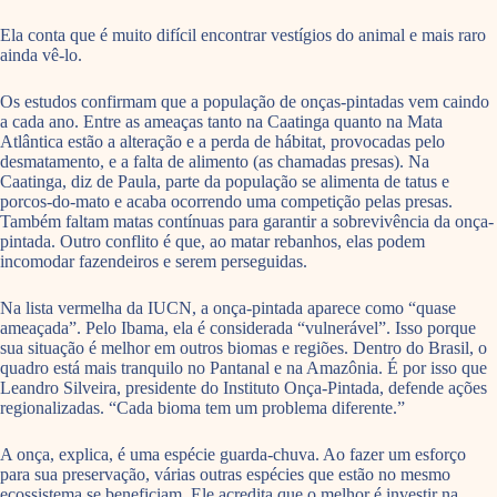
Ela conta que é muito difícil encontrar vestígios do animal e mais raro
ainda vê-lo.
Os estudos confirmam que a população de onças-pintadas vem caindo
a cada ano. Entre as ameaças tanto na Caatinga quanto na Mata
Atlântica estão a alteração e a perda de hábitat, provocadas pelo
desmatamento, e a falta de alimento (as chamadas presas). Na
Caatinga, diz de Paula, parte da população se alimenta de tatus e
porcos-do-mato e acaba ocorrendo uma competição pelas presas.
Também faltam matas contínuas para garantir a sobrevivência da onça-
pintada. Outro conflito é que, ao matar rebanhos, elas podem
incomodar fazendeiros e serem perseguidas.
Na lista vermelha da IUCN, a onça-pintada aparece como “quase
ameaçada”. Pelo Ibama, ela é considerada “vulnerável”. Isso porque
sua situação é melhor em outros biomas e regiões. Dentro do Brasil, o
quadro está mais tranquilo no Pantanal e na Amazônia. É por isso que
Leandro Silveira, presidente do Instituto Onça-Pintada, defende ações
regionalizadas. “Cada bioma tem um problema diferente.”
A onça, explica, é uma espécie guarda-chuva. Ao fazer um esforço
para sua preservação, várias outras espécies que estão no mesmo
ecossistema se beneficiam. Ele acredita que o melhor é investir na