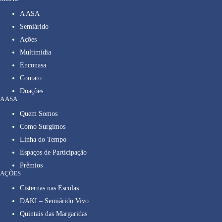
A ASA
Semiárido
Ações
Multimídia
Enconasa
Contato
Doações
A ASA
Quem Somos
Como Surgimos
Linha do Tempo
Espaços de Participação
Prêmios
AÇÕES
Cisternas nas Escolas
DAKI – Semiárido Vivo
Quintais das Margaridas