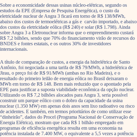
Sobre a economicidade dessas usinas núcleo-elétricas, segundo os
estudos da EPE (Empresa de Pesquisa Energética), o custo da
eletricidade nuclear de Angra 3 ficará em torno de R$ 138/MWh,
abaixo dos custos de termoelétricas a gás e carvão importado, e abaixo
dos custos da eletricidade eólica (R$ 240) e solar (R$ 1.798). Ainda
sobre Angra 3 a Eletronuclear informa que o empreendimento custará
R$ 7,2 bilhões, sendo que 70% do financiamento virão de recursos do
BNDES e fontes estatais, e os outros 30% de investidores
internacionais.
A título de comparação de custos, a energia da hidrelétrica de Santo
Antônio, foi negociada a uma tarifa de R$ 79/MWh, a hidrelétrica de
Jirau, o preço foi de R$ 91/MWh (ambas no Rio Madeira), e o
resultado do primeiro leilão de energia eólica no Brasil deixaram o
MWh em torno de R$ 148. Bem mais reduzido que o apontado pela
EPE para justificar a suposta viabilidade econômica da opção nuclear.
Utilizando os R$ 7,2 bilhões alocados para Angra 3, seria possível
construir um parque eólico com o dobro da capacidade da usina
nuclear (1.350 MW) em apenas dois anos sem lixo radioativo ou risco
de acidentes. E também, em termos prioritários de como utilizar esse
“dinheirão”, dados do Procel (Programa Nacional de Conservação de
Energia Elétrica), mostram que cada R$ 1 bilhão empregado em
programas de eficiência energética resulta em uma economia na
potência instalada de 7.400 MW, o equivalente a 5,5 vezes a potência