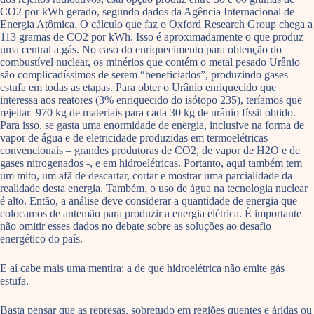
CO2 por kWh gerado, segundo dados da Agência Internacional de
Energia Atômica. O cálculo que faz o Oxford Research Group chega a
113 gramas de CO2 por kWh. Isso é aproximadamente o que produz
uma central a gás. No caso do enriquecimento para obtenção do
combustível nuclear, os minérios que contém o metal pesado Urânio
são complicadíssimos de serem “beneficiados”, produzindo gases
estufa em todas as etapas. Para obter o Urânio enriquecido que
interessa aos reatores (3% enriquecido do isótopo 235), teríamos que
rejeitar 970 kg de materiais para cada 30 kg de urânio físsil obtido.
Para isso, se gasta uma enormidade de energia, inclusive na forma de
vapor de água e de eletricidade produzidas em termoelétricas
convencionais – grandes produtoras de CO2, de vapor de H2O e de
gases nitrogenados -, e em hidroelétricas. Portanto, aqui também tem
um mito, um afã de descartar, cortar e mostrar uma parcialidade da
realidade desta energia. Também, o uso de água na tecnologia nuclear
é alto. Então, a análise deve considerar a quantidade de energia que
colocamos de antemão para produzir a energia elétrica. É importante
não omitir esses dados no debate sobre as soluções ao desafio
energético do país.
E aí cabe mais uma mentira: a de que hidroelétrica não emite gás
estufa.
Basta pensar que as represas, sobretudo em regiões quentes e áridas ou