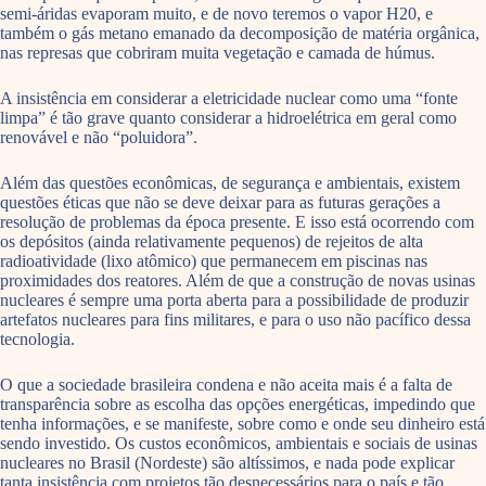
semi-áridas evaporam muito, e de novo teremos o vapor H20, e
também o gás metano emanado da decomposição de matéria orgânica,
nas represas que cobriram muita vegetação e camada de húmus.
A insistência em considerar a eletricidade nuclear como uma “fonte
limpa” é tão grave quanto considerar a hidroelétrica em geral como
renovável e não “poluidora”.
Além das questões econômicas, de segurança e ambientais, existem
questões éticas que não se deve deixar para as futuras gerações a
resolução de problemas da época presente. E isso está ocorrendo com
os depósitos (ainda relativamente pequenos) de rejeitos de alta
radioatividade (lixo atômico) que permanecem em piscinas nas
proximidades dos reatores. Além de que a construção de novas usinas
nucleares é sempre uma porta aberta para a possibilidade de produzir
artefatos nucleares para fins militares, e para o uso não pacífico dessa
tecnologia.
O que a sociedade brasileira condena e não aceita mais é a falta de
transparência sobre as escolha das opções energéticas, impedindo que
tenha informações, e se manifeste, sobre como e onde seu dinheiro está
sendo investido. Os custos econômicos, ambientais e sociais de usinas
nucleares no Brasil (Nordeste) são altíssimos, e nada pode explicar
tanta insistência com projetos tão desnecessários para o país e tão