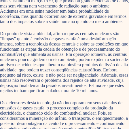
Milles Island em março/1979, que provocou grande extensão de danos,
mas sem vítima nem vazamento de radiação para o ambiente.
Acidentes em uma usina nuclear tem baixa probabilidade de
ocorrência, mas quando ocorrem são de extrema gravidade em termos
tanto dos impactos sobre a saúde humana quanto ao meio ambiente.
Do ponto de vista ambiental, afirmar que as centrais nucleares são
“limpas” quanto à emissão de gases estufa é uma desinformação
imensa, sobre a tecnologia dessas centrais e sobre as condições em que
funcionam as etapas da cadeia de obtenção e de processamento do
combustível que alimenta as usinas. Em operação rotineira, as centrais
nucleares pouco agridem o meio ambiente, porém expõem a sociedade
ao risco de acidentes que liberam na biosfera produtos de fissão de alta
atividade, que podem trazer conseqüências catastróficas. Embora
pequeno tal risco, existe, e não pode ser negligenciado. Ademais, essas
usinas não resolveram o problema dos rejeitos de alta atividade, cuja
deposição final demanda pesados investimentos. Estima-se que estes
rejeitos tenham que ficar isolados durante 10 mil anos.
Os defensores desta tecnologia não incorporam em seus cálculos de
emissões de gases estufa, o processo completo da produção da
eletricidade, o chamado ciclo do combustível nuclear. Pois, se
consideramos a mineração do urânio, o transporte, o enriquecimento, a
posterior desmontagem da central e o processamento e confinamento
dos rejeitos radioativos, esta opção produz entre 30 e 60 gramas de