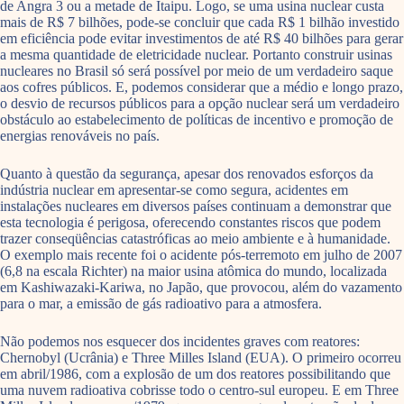
de Angra 3 ou a metade de Itaipu. Logo, se uma usina nuclear custa
mais de R$ 7 bilhões, pode-se concluir que cada R$ 1 bilhão investido
em eficiência pode evitar investimentos de até R$ 40 bilhões para gerar
a mesma quantidade de eletricidade nuclear. Portanto construir usinas
nucleares no Brasil só será possível por meio de um verdadeiro saque
aos cofres públicos. E, podemos considerar que a médio e longo prazo,
o desvio de recursos públicos para a opção nuclear será um verdadeiro
obstáculo ao estabelecimento de políticas de incentivo e promoção de
energias renováveis no país.
Quanto à questão da segurança, apesar dos renovados esforços da
indústria nuclear em apresentar-se como segura, acidentes em
instalações nucleares em diversos países continuam a demonstrar que
esta tecnologia é perigosa, oferecendo constantes riscos que podem
trazer conseqüências catastróficas ao meio ambiente e à humanidade.
O exemplo mais recente foi o acidente pós-terremoto em julho de 2007
(6,8 na escala Richter) na maior usina atômica do mundo, localizada
em Kashiwazaki-Kariwa, no Japão, que provocou, além do vazamento
para o mar, a emissão de gás radioativo para a atmosfera.
Não podemos nos esquecer dos incidentes graves com reatores:
Chernobyl (Ucrânia) e Three Milles Island (EUA). O primeiro ocorreu
em abril/1986, com a explosão de um dos reatores possibilitando que
uma nuvem radioativa cobrisse todo o centro-sul europeu. E em Three