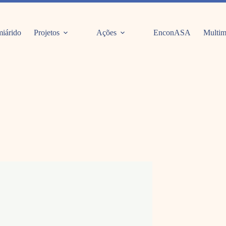
iárido
Projetos
Ações
EnconASA
Multim