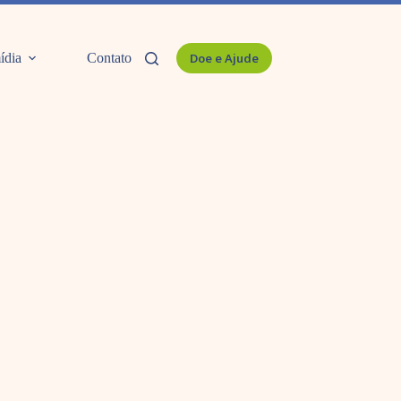
ídia
Contato
Doe e Ajude