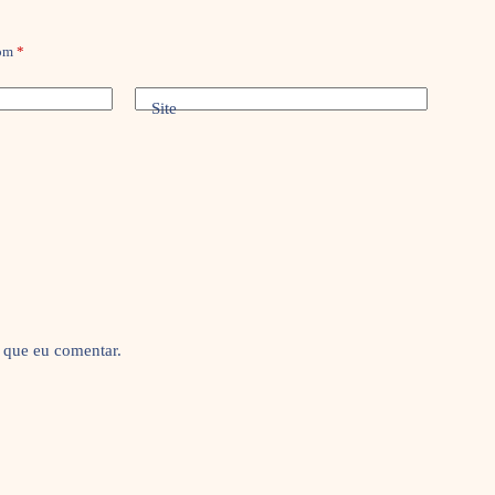
com
*
Site
 que eu comentar.