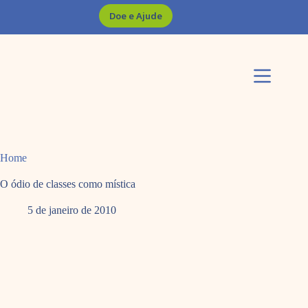
Pular
Doe e Ajude
para
o
conteúdo
Home
O ódio de classes como mística
5 de janeiro de 2010