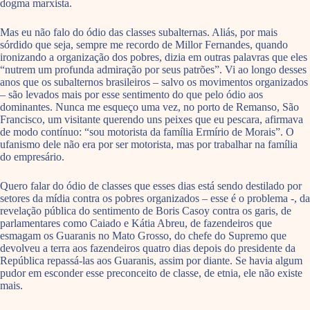
dogma marxista.
Mas eu não falo do ódio das classes subalternas. Aliás, por mais
sórdido que seja, sempre me recordo de Millor Fernandes, quando
ironizando a organização dos pobres, dizia em outras palavras que eles
“nutrem um profunda admiração por seus patrões”. Vi ao longo desses
anos que os subalternos brasileiros – salvo os movimentos organizados
– são levados mais por esse sentimento do que pelo ódio aos
dominantes. Nunca me esqueço uma vez, no porto de Remanso, São
Francisco, um visitante querendo uns peixes que eu pescara, afirmava
de modo contínuo: “sou motorista da família Ermírio de Morais”. O
ufanismo dele não era por ser motorista, mas por trabalhar na família
do empresário.
Quero falar do ódio de classes que esses dias está sendo destilado por
setores da mídia contra os pobres organizados – esse é o problema -, da
revelação pública do sentimento de Boris Casoy contra os garis, de
parlamentares como Caiado e Kátia Abreu, de fazendeiros que
esmagam os Guaranis no Mato Grosso, do chefe do Supremo que
devolveu a terra aos fazendeiros quatro dias depois do presidente da
República repassá-las aos Guaranis, assim por diante. Se havia algum
pudor em esconder esse preconceito de classe, de etnia, ele não existe
mais.