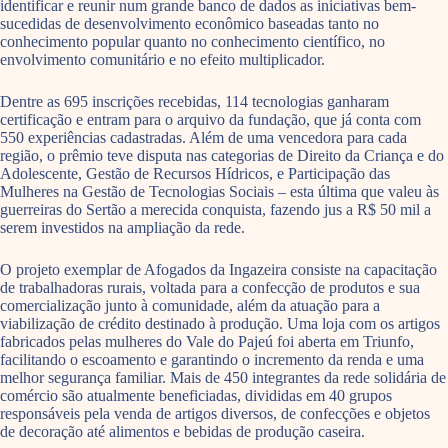
identificar e reunir num grande banco de dados as iniciativas bem-
sucedidas de desenvolvimento econômico baseadas tanto no
conhecimento popular quanto no conhecimento científico, no
envolvimento comunitário e no efeito multiplicador.
Dentre as 695 inscrições recebidas, 114 tecnologias ganharam
certificação e entram para o arquivo da fundação, que já conta com
550 experiências cadastradas. Além de uma vencedora para cada
região, o prêmio teve disputa nas categorias de Direito da Criança e do
Adolescente, Gestão de Recursos Hídricos, e Participação das
Mulheres na Gestão de Tecnologias Sociais – esta última que valeu às
guerreiras do Sertão a merecida conquista, fazendo jus a R$ 50 mil a
serem investidos na ampliação da rede.
O projeto exemplar de Afogados da Ingazeira consiste na capacitação
de trabalhadoras rurais, voltada para a confecção de produtos e sua
comercialização junto à comunidade, além da atuação para a
viabilização de crédito destinado à produção. Uma loja com os artigos
fabricados pelas mulheres do Vale do Pajeú foi aberta em Triunfo,
facilitando o escoamento e garantindo o incremento da renda e uma
melhor segurança familiar. Mais de 450 integrantes da rede solidária de
comércio são atualmente beneficiadas, divididas em 40 grupos
responsáveis pela venda de artigos diversos, de confecções e objetos
de decoração até alimentos e bebidas de produção caseira.