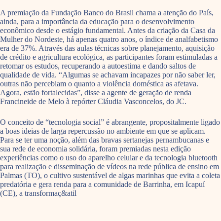
A premiação da Fundação Banco do Brasil chama a atenção do País,
ainda, para a importância da educação para o desenvolvimento
econômico desde o estágio fundamental. Antes da criação da Casa da
Mulher do Nordeste, há apenas quatro anos, o índice de analfabetismo
era de 37%. Através das aulas técnicas sobre planejamento, aquisição
de crédito e agricultura ecológica, as participantes foram estimuladas a
retomar os estudos, recuperando a autoestima e dando saltos de
qualidade de vida. “Algumas se achavam incapazes por não saber ler,
outras não percebiam o quanto a violência doméstica as afetava.
Agora, estão fortalecidas”, disse a agente de geração de renda
Francineide de Melo à repórter Cláudia Vasconcelos, do JC.
O conceito de “tecnologia social” é abrangente, propositalmente ligado
a boas ideias de larga repercussão no ambiente em que se aplicam.
Para se ter uma noção, além das bravas sertanejas pernambucanas e
sua rede de economia solidária, foram premiadas nesta edição
experiências como o uso do aparelho celular e da tecnologia bluetooth
para realização e disseminação de vídeos na rede pública de ensino em
Palmas (TO), o cultivo sustentável de algas marinhas que evita a coleta
predatória e gera renda para a comunidade de Barrinha, em Icapuí
(CE), a transformaç&atil