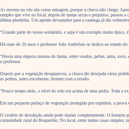
As nuvens no céu são como miragem, porque a chuva não chega. Apenas o
simples que vive no local, depois de tantas secas e prejuízos, passou a
última plantinha. Um apetite devastador para a caatinga já tão vulneráve
“Grande parte do nosso semiárido, e aqui é um exemplo muito típico, é
Há mais de 20 anos o professor João Ambrósio se dedica ao estudo do sem
“Havia uma riqueza imensa de fauna, entre veados, pebas, tatus, aves
o professor.
Depois que a vegetação desapareceu, a chuva tão desejada virou proble
as pedras, antes encobertas, brotam com a erosão.
“Pouco tempo atrás, o nível do solo era acima de uma pedra. Toda a ext
Em um pequeno pedaço de vegetação protegida por espinhos, a prova d
O cenário de desolação ainda pode mudar completamente. O homem que fa
comunidade rural do Boqueirão. No local, entre tantas casas simples, u