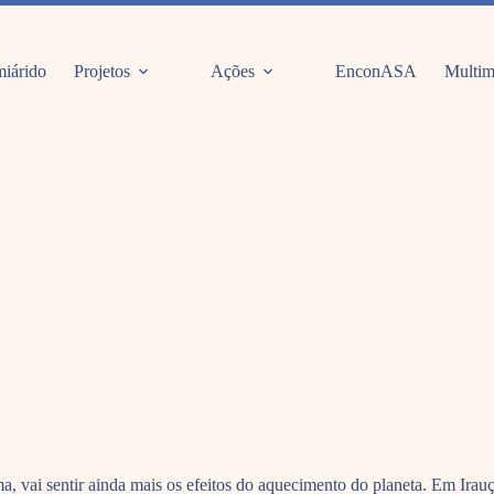
iárido
Projetos
Ações
EnconASA
Multim
a, vai sentir ainda mais os efeitos do aquecimento do planeta. Em Irauç