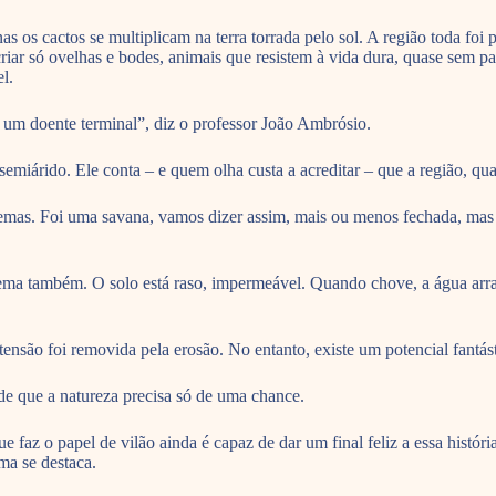
s cactos se multiplicam na terra torrada pelo sol. A região toda foi 
 criar só ovelhas e bodes, animais que resistem à vida dura, quase sem 
l.
 um doente terminal”, diz o professor João Ambrósio.
iárido. Ele conta – e quem olha custa a acreditar – que a região, quatr
, emas. Foi uma savana, vamos dizer assim, mais ou menos fechada, ma
ma também. O solo está raso, impermeável. Quando chove, a água arrasta
ensão foi removida pela erosão. No entanto, existe um potencial fantás
e que a natureza precisa só de uma chance.
z o papel de vilão ainda é capaz de dar um final feliz a essa história
ma se destaca.