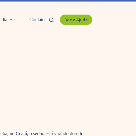
ídia
Contato
Doe e Ajude
uba, no Ceará, o sertão está virando deserto.