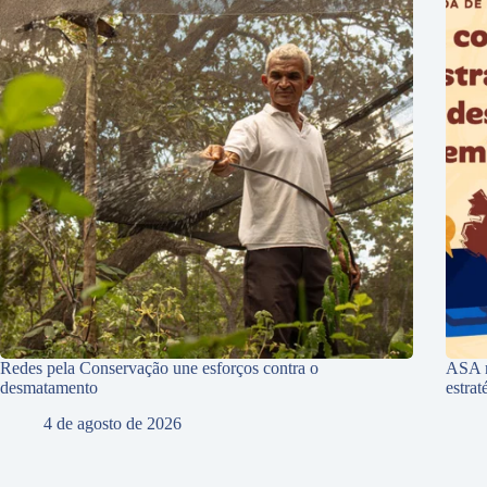
Redes pela Conservação une esforços contra o
ASA r
desmatamento
estra
4 de agosto de 2026