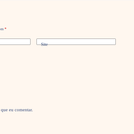
com
*
Site
 que eu comentar.