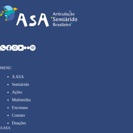
MENU
A ASA
Semiárido
Ações
Multimídia
Enconasa
Contato
Doações
A ASA