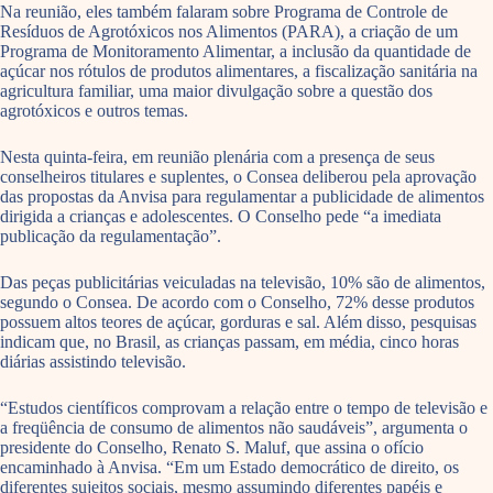
Na reunião, eles também falaram sobre Programa de Controle de
Resíduos de Agrotóxicos nos Alimentos (PARA), a criação de um
Programa de Monitoramento Alimentar, a inclusão da quantidade de
açúcar nos rótulos de produtos alimentares, a fiscalização sanitária na
agricultura familiar, uma maior divulgação sobre a questão dos
agrotóxicos e outros temas.
Nesta quinta-feira, em reunião plenária com a presença de seus
conselheiros titulares e suplentes, o Consea deliberou pela aprovação
das propostas da Anvisa para regulamentar a publicidade de alimentos
dirigida a crianças e adolescentes. O Conselho pede “a imediata
publicação da regulamentação”.
Das peças publicitárias veiculadas na televisão, 10% são de alimentos,
segundo o Consea. De acordo com o Conselho, 72% desse produtos
possuem altos teores de açúcar, gorduras e sal. Além disso, pesquisas
indicam que, no Brasil, as crianças passam, em média, cinco horas
diárias assistindo televisão.
“Estudos científicos comprovam a relação entre o tempo de televisão e
a freqüência de consumo de alimentos não saudáveis”, argumenta o
presidente do Conselho, Renato S. Maluf, que assina o ofício
encaminhado à Anvisa. “Em um Estado democrático de direito, os
diferentes sujeitos sociais, mesmo assumindo diferentes papéis e