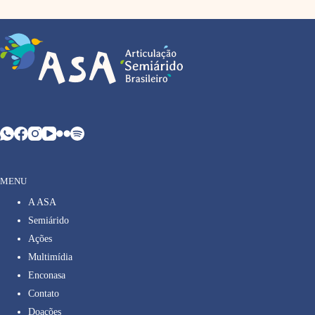
MENU
A ASA
Semiárido
Ações
Multimídia
Enconasa
Contato
Doações