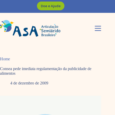
Pular
Doe e Ajude
para
o
conteúdo
Home
Consea pede imediata regulamentação da publicidade de
alimentos
4 de dezembro de 2009