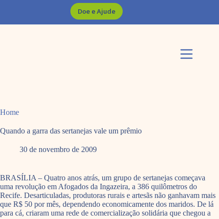
Pular
Doe e Ajude
para
o
conteúdo
Home
Quando a garra das sertanejas vale um prêmio
30 de novembro de 2009
BRASÍLIA – Quatro anos atrás, um grupo de sertanejas começava
uma revolução em Afogados da Ingazeira, a 386 quilômetros do
Recife. Desarticuladas, produtoras rurais e artesãs não ganhavam mais
que R$ 50 por mês, dependendo economicamente dos maridos. De lá
para cá, criaram uma rede de comercialização solidária que chegou a