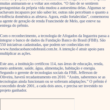
muitas animaram-se a voltar aos estudos. “O fato de se sentirem
protagonistas da própria vida mudou a autoestima delas. Algumas se
achavam incapazes por não saber ler, outras não percebiam o quanto a
violência doméstica as afetava. Agora, estão fortalecidas”, comemorou
a agente de geração de renda Francineide de Melo, que esteve na
entrega do prêmio.
Com o reconhecimento, a tecnologia de Afogados da Ingazeira passa a
integrar o banco de dados da Fundação Banco do Brasil (FBB). São
550 iniciativas cadastradas, que podem ser conhecidas em
www.fundacaobancodobrasil.com.br. A intenção é atrair apoio para
multiplicar as ações.
Este ano, a instituição certificou 114, nas áreas de educação, renda,
meio ambiente, saúde, água, alimentação, habitação e energia.
Segundo o gerente de tecnologias sociais da FBB, Jefferson de
Oliveira, haverá recadastramento em 2010. “Assim, saberemos se as
tecnologias ainda funcionam ou se sofreram adaptações.” O prêmio é
concedido desde 2001, a cada dois anos, e precisa ser investido no
projeto ganhador.