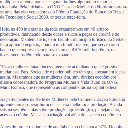
multiplicar a renda por seis e garantiu-lhes algo muito maior: a
cidadania. Pela iniciativa, a ONG Casa da Mulher do Nordeste tornou-
se uma das oito vencedoras do Prêmio Fundação do Banco do Brasil
de Tecnologia Social 2009, entregue terça-feira.
Hoje, as 450 integrantes da rede organizam-se em 40 grupos
produtivos, fabricando desde doces e sucos a peças de crochê e de
decoração. Mantêm até loja em Triunfo, município turístico do Sertão.
Para apoiar o negócio, criaram um fundo rotativo, que serve como
banco que empresta sem juros. Com os R$ 50 mil do prêmio, os
investimentos têm tudo para se expandir.
“Essas mulheres lutam incessantemente acreditando que é possível
mudar este País. Sociedade e poder público têm que apostar em ideias
assim. Mostramos que as mulheres têm, sim, direitos econômicos”,
disse a coordenadora do Programa Mulher e Vida Rural da ONG,
Marli Romão, que representou as companheiras na capital federal.
As participantes da Rede de Mulheres pela Comercialização Solidária
aprenderam a superar burocracias para melhorar a produção. A cada
seis meses, têm aulas sobre produção agroecológica, planejamento,
acesso a crédito. Mas a capacitação vai além do aspecto econômico.
Antes do projeto, o índice de analfabetismo chegava a 37%. Depois,