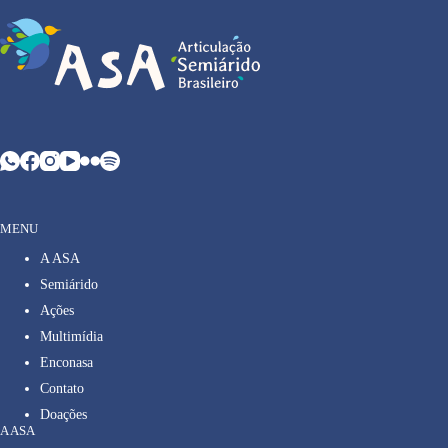
MENU
A ASA
Semiárido
Ações
Multimídia
Enconasa
Contato
Doações
A ASA