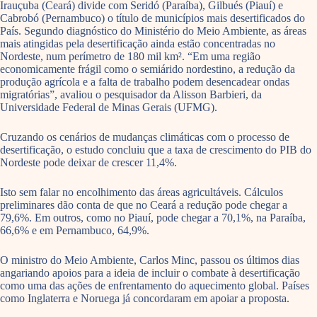
Irauçuba (Ceará) divide com Seridó (Paraíba), Gilbués (Piauí) e
Cabrobó (Pernambuco) o título de municípios mais desertificados do
País. Segundo diagnóstico do Ministério do Meio Ambiente, as áreas
mais atingidas pela desertificação ainda estão concentradas no
Nordeste, num perímetro de 180 mil km². “Em uma região
economicamente frágil como o semiárido nordestino, a redução da
produção agrícola e a falta de trabalho podem desencadear ondas
migratórias”, avaliou o pesquisador da Alisson Barbieri, da
Universidade Federal de Minas Gerais (UFMG).
Cruzando os cenários de mudanças climáticas com o processo de
desertificação, o estudo concluiu que a taxa de crescimento do PIB do
Nordeste pode deixar de crescer 11,4%.
Isto sem falar no encolhimento das áreas agricultáveis. Cálculos
preliminares dão conta de que no Ceará a redução pode chegar a
79,6%. Em outros, como no Piauí, pode chegar a 70,1%, na Paraíba,
66,6% e em Pernambuco, 64,9%.
O ministro do Meio Ambiente, Carlos Minc, passou os últimos dias
angariando apoios para a ideia de incluir o combate à desertificação
como uma das ações de enfrentamento do aquecimento global. Países
como Inglaterra e Noruega já concordaram em apoiar a proposta.