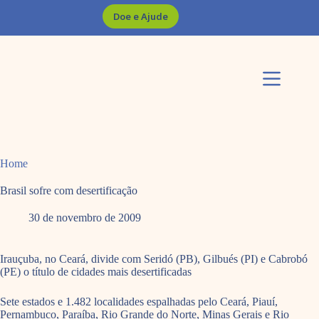
Pular
Doe e Ajude
para
o
conteúdo
Home
Brasil sofre com desertificação
30 de novembro de 2009
Irauçuba, no Ceará, divide com Seridó (PB), Gilbués (PI) e Cabrobó
(PE) o título de cidades mais desertificadas
Sete estados e 1.482 localidades espalhadas pelo Ceará, Piauí,
Pernambuco, Paraíba, Rio Grande do Norte, Minas Gerais e Rio