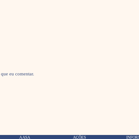
 que eu comentar.
A ASA
AÇÕES
INFO