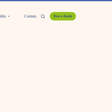
ídia
Contato
Doe e Ajude