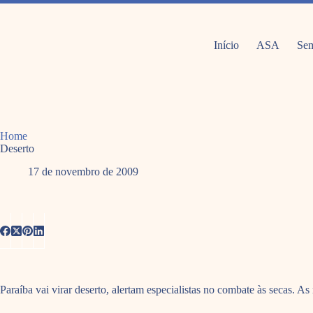
Pular
para
o
conteúdo
Início
ASA
Sem
Home
Deserto
17 de novembro de 2009
Paraíba vai virar deserto, alertam especialistas no combate às secas. A