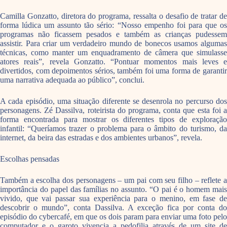
Camilla Gonzatto, diretora do programa, ressalta o desafio de tratar de
forma lúdica um assunto tão sério: “Nosso empenho foi para que os
programas não ficassem pesados e também as crianças pudessem
assistir. Para criar um verdadeiro mundo de bonecos usamos algumas
técnicas, como manter um enquadramento de câmera que simulasse
atores reais”, revela Gonzatto. “Pontuar momentos mais leves e
divertidos, com depoimentos sérios, também foi uma forma de garantir
uma narrativa adequada ao público”, conclui.
A cada episódio, uma situação diferente se desenrola no percurso dos
personagens. Zé Dassilva, roteirista do programa, conta que esta foi a
forma encontrada para mostrar os diferentes tipos de exploração
infantil: “Queríamos trazer o problema para o âmbito do turismo, da
internet, da beira das estradas e dos ambientes urbanos”, revela.
Escolhas pensadas
Também a escolha dos personagens – um pai com seu filho – reflete a
importância do papel das famílias no assunto. “O pai é o homem mais
vivido, que vai passar sua experiência para o menino, em fase de
descobrir o mundo”, conta Dassilva. A exceção fica por conta do
episódio do cybercafé, em que os dois param para enviar uma foto pelo
computador e o garoto vivencia a pedofilia através de um site de