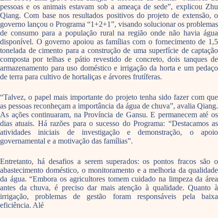
pessoas e os animais estavam sob a ameaça de sede”, explicou Zhu
Qiang. Com base nos resultados positivos do projeto de extensão, o
governo lançou o Programa “1+2+1”, visando solucionar os problemas
de consumo para a população rural na região onde não havia água
disponível. O governo apoiou as famílias com o fornecimento de 1,5
tonelada de cimento para a construção de uma superfície de captação
composta por telhas e pátio revestido de concreto, dois tanques de
armazenamento para uso doméstico e irrigação da horta e um pedaço
de terra para cultivo de hortaliças e árvores frutíferas.
“Talvez, o papel mais importante do projeto tenha sido fazer com que
as pessoas reconheçam a importância da água de chuva”, avalia Qiang.
As ações continuaram, na Província de Gansu. E permanecem até os
dias atuais. Há razões para o sucesso do Programa: “Destacamos as
atividades iniciais de investigação e demonstração, o apoio
governamental e a motivação das famílias”.
Entretanto, há desafios a serem superados: os pontos fracos são o
abastecimento doméstico, o monitoramento e a melhoria da qualidade
da água. “Embora os agricultores tomem cuidado na limpeza da área
antes da chuva, é preciso dar mais atenção à qualidade. Quanto à
irrigação, problemas de gestão foram responsáveis pela baixa
eficiência. Alé