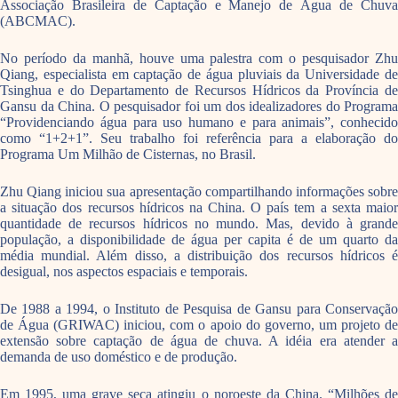
Associação Brasileira de Captação e Manejo de Água de Chuva
(ABCMAC).
No período da manhã, houve uma palestra com o pesquisador Zhu
Qiang, especialista em captação de água pluviais da Universidade de
Tsinghua e do Departamento de Recursos Hídricos da Província de
Gansu da China. O pesquisador foi um dos idealizadores do Programa
“Providenciando água para uso humano e para animais”, conhecido
como “1+2+1”. Seu trabalho foi referência para a elaboração do
Programa Um Milhão de Cisternas, no Brasil.
Zhu Qiang iniciou sua apresentação compartilhando informações sobre
a situação dos recursos hídricos na China. O país tem a sexta maior
quantidade de recursos hídricos no mundo. Mas, devido à grande
população, a disponibilidade de água per capita é de um quarto da
média mundial. Além disso, a distribuição dos recursos hídricos é
desigual, nos aspectos espaciais e temporais.
De 1988 a 1994, o Instituto de Pesquisa de Gansu para Conservação
de Água (GRIWAC) iniciou, com o apoio do governo, um projeto de
extensão sobre captação de água de chuva. A idéia era atender a
demanda de uso doméstico e de produção.
Em 1995, uma grave seca atingiu o noroeste da China. “Milhões de