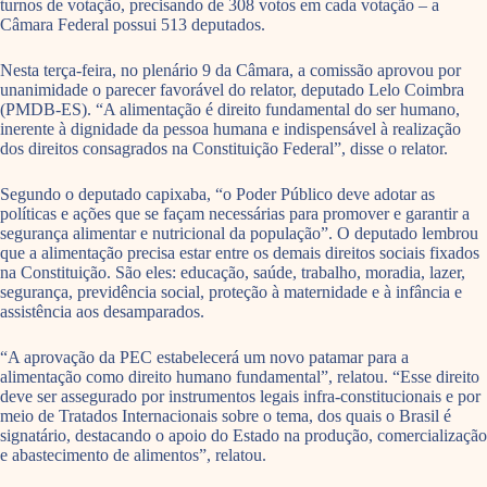
turnos de votação, precisando de 308 votos em cada votação – a
Câmara Federal possui 513 deputados.
Nesta terça-feira, no plenário 9 da Câmara, a comissão aprovou por
unanimidade o parecer favorável do relator, deputado Lelo Coimbra
(PMDB-ES). “A alimentação é direito fundamental do ser humano,
inerente à dignidade da pessoa humana e indispensável à realização
dos direitos consagrados na Constituição Federal”, disse o relator.
Segundo o deputado capixaba, “o Poder Público deve adotar as
políticas e ações que se façam necessárias para promover e garantir a
segurança alimentar e nutricional da população”. O deputado lembrou
que a alimentação precisa estar entre os demais direitos sociais fixados
na Constituição. São eles: educação, saúde, trabalho, moradia, lazer,
segurança, previdência social, proteção à maternidade e à infância e
assistência aos desamparados.
“A aprovação da PEC estabelecerá um novo patamar para a
alimentação como direito humano fundamental”, relatou. “Esse direito
deve ser assegurado por instrumentos legais infra-constitucionais e por
meio de Tratados Internacionais sobre o tema, dos quais o Brasil é
signatário, destacando o apoio do Estado na produção, comercialização
e abastecimento de alimentos”, relatou.