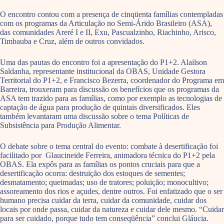
O encontro contou com a presença de cinqüenta famílias contempladas
com os programas da Articulação no Semi-Árido Brasileiro (ASA),
das comunidades Areré I e II, Exu, Pascualzinho, Riachinho, Arisco,
Timbauba e Cruz, além de outros convidados.
Uma das pautas do encontro foi a apresentação do P1+2. Alailson
Saldanha, representante institucional da OBAS, Unidade Gestora
Territorial do P1+2, e Francisco Bezerra, coordenador do Programa em
Barreira, trouxeram para discussão os benefícios que os programas da
ASA tem trazido para as famílias, como por exemplo as tecnologias de
captação de água para produção de quintais diversificados. Eles
também levantaram uma discussão sobre o tema Políticas de
Subsistência para Produção Alimentar.
O debate sobre o tema central do evento: combate à desertificação foi
facilitado por Glaucineide Ferreira, animadora técnica do P1+2 pela
OBAS. Ela expôs para as famílias os pontos cruciais para que a
desertificação ocorra: destruição dos estoques de sementes;
desmatamento; queimadas; uso de tratores; poluição; monocultivo;
assoreamento dos rios e açudes, dentre outros. Foi enfatizado que o ser
humano precisa cuidar da terra, cuidar da comunidade, cuidar dos
locais por onde passa, cuidar da natureza e cuidar dele mesmo. “Cuidar
para ser cuidado, porque tudo tem conseqüência” conclui Gláucia.