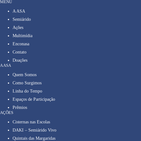
MENU
A ASA
Semiárido
Ações
Multimídia
Enconasa
Contato
Doações
A ASA
Quem Somos
Como Surgimos
Linha do Tempo
Espaços de Participação
Prêmios
AÇÕES
Cisternas nas Escolas
DAKI – Semiárido Vivo
Quintais das Margaridas