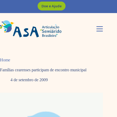
Pular
Doe e Ajude
para
o
conteúdo
Home
Famílias cearenses participam de encontro municipal
4 de setembro de 2009