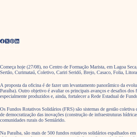
Começa hoje (27/08), no Centro de Formação Marista, em Lagoa Seca, n
Sertão, Curimataú, Coletivo, Cariri Seridó, Brejo, Casaco, Folia, Litor
A proposta da oficina é de fazer um levantamento panorâmico da evolu
Paraíba). Outro objetivo é avaliar os principais avanços e desafios d
especialmente produzidos e, ainda, fortalecer a Rede Estadual de Fundo
Os Fundos Rotativos Solidários (FRS) são sistemas de gestão coletiva 
de democratização das inovações (construção de infraestruturas hídricas
comunidades rurais do Semiárido.
Na Paraíba, são mais de 500 fundos rotativos solidários espalhados e