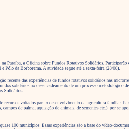
a Paraíba, a Oficina sobre Fundos Rotativos Solidários. Participarão 
al e Pólo da Borborema. A atividade segue até a sexta-feira (28/08).
ção recente das experiências de fundos rotativos solidários nas micr
os fundos solidários no desencadeamento de um processo metodológico de
s Solidários.
de recursos voltados para o desenvolvimento da agricultura familiar. 
, campos de palma, aquisição de animais, de sementes etc.), por se apoi
m quase 100 municípios. Essas experiências são a base do vídeo-docume