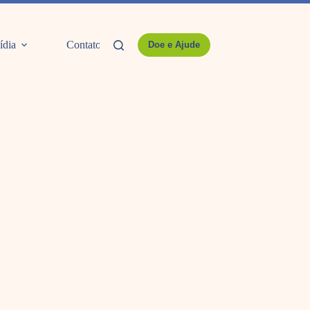
ídia
Contato
Doe e Ajude