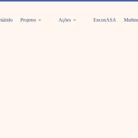
iárido
Projetos
Ações
EnconASA
Multim