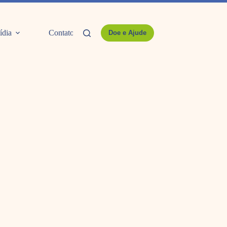
ídia
Contato
Doe e Ajude