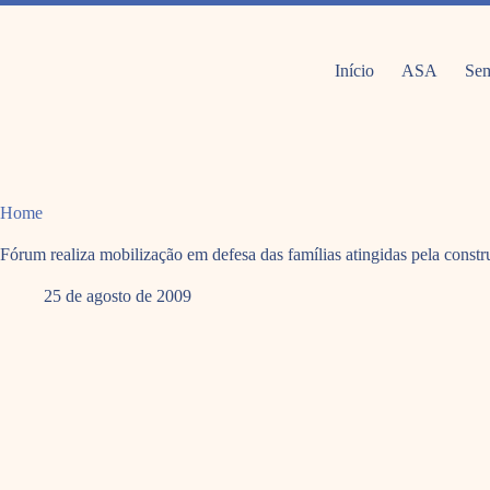
Pular
para
o
conteúdo
Início
ASA
Sem
Home
Fórum realiza mobilização em defesa das famílias atingidas pela cons
25 de agosto de 2009