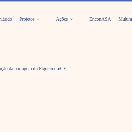
iárido
Projetos
Ações
EnconASA
Multim
trução da barragem do Figueiredo/CE