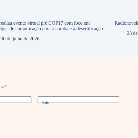
ealiza evento virtual pré COP17 com foco em
Radionovela
tégias de comunicação para o combate à desertificação
23 de
30 de julho de 2026
com
*
Site