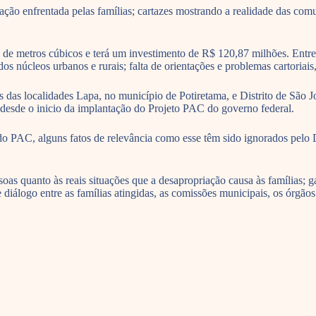
ção enfrentada pelas famílias; cartazes mostrando a realidade das comu
e metros cúbicos e terá um investimento de R$ 120,87 milhões. Entre o
 núcleos urbanos e rurais; falta de orientações e problemas cartoriais,
 das localidades Lapa, no município de Potiretama, e Distrito de São 
, desde o inicio da implantação do Projeto PAC do governo federal.
do PAC, alguns fatos de relevância como esse têm sido ignorados pel
oas quanto às reais situações que a desapropriação causa às famílias; ga
diálogo entre as famílias atingidas, as comissões municipais, os órgãos