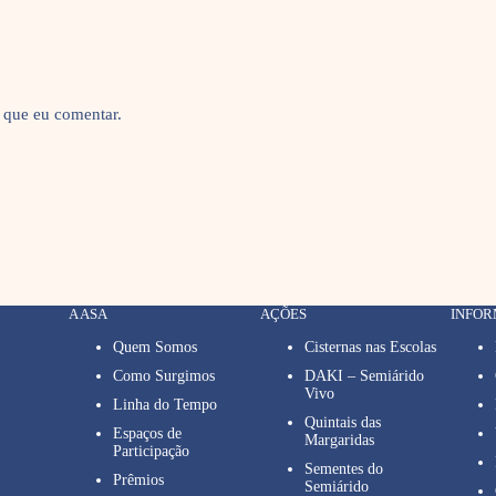
 que eu comentar.
A ASA
AÇÕES
INFO
Quem Somos
Cisternas nas Escolas
Como Surgimos
DAKI – Semiárido
Vivo
Linha do Tempo
Quintais das
Espaços de
Margaridas
Participação
Sementes do
Prêmios
Semiárido