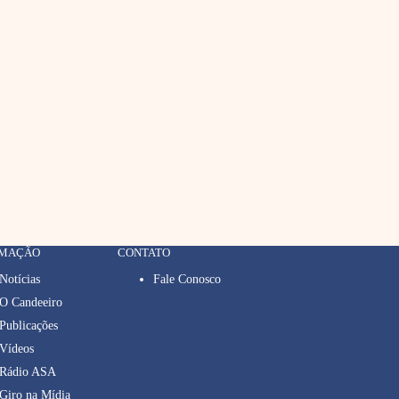
RMAÇÃO
CONTATO
Notícias
Fale Conosco
O Candeeiro
Publicações
Vídeos
Rádio ASA
Giro na Mídia