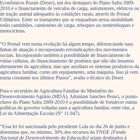
Econômicos Rurais (Deser), um dos destaques do Plano Safra 2009-
2010 é o financiamento de veículos de carga, automotores, elétricos ou
de tração animal adequados às condições rurais, através do Pronaf
Utilitários. Entre os transportes que se enquadram nessa modalidade
estão caminhões, camionetes de carga, reboques ou semirreboques e
motocicletas.
“O Pronaf vem numa evolução há algum tempo, diferenciando suas
linhas de atuação e incorporando reivindicações dos movimentos
sociais. Incorporando também a possibilidade de financiamento de
várias culturas, do financimanento de produtos que não são insumos
diretamente da agricultura, mas que auxiliam os sistemas produtivos da
agricultura familiar, como um equipamento, uma máquina. Isso já vem
numa constante nos últimos Planos”, avalia o técnico do Deser.
Para o secretário de Agricultura Familiar do Ministério do
Desenvolvimento Agrário (MDA), Adoniran Sanches Peraci, o ponto-
chave do Plano Safra 2009-2010 é a possibilidade de fortalecer outras
políticas do governo voltadas para a agricultura familiar, entre elas, a
Lei da Alimentação Escolar (N° 11.947).
“Essa lei foi sancionada pelo presidente Lula no dia 26 de junho e
determina que, no mínimo, 30% dos recursos do FNDE
[Fundo
Nacional de Desenvolvimento da Educação]
sejam destinados à