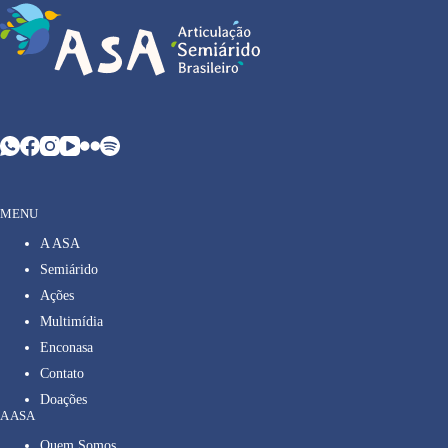
MENU
A ASA
Semiárido
Ações
Multimídia
Enconasa
Contato
Doações
A ASA
Quem Somos