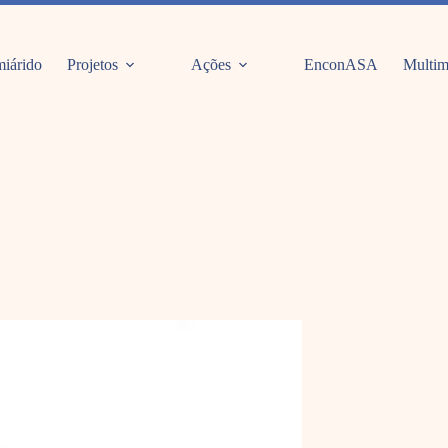
iárido
Projetos
Ações
EnconASA
Multim