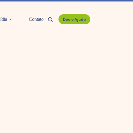
ídia
Contato
Doe e Ajude