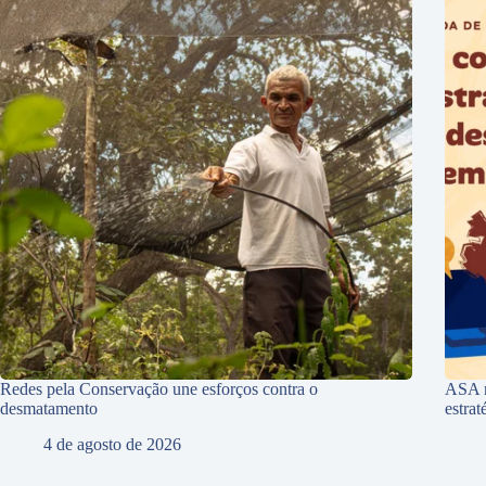
Redes pela Conservação une esforços contra o
ASA r
desmatamento
estra
4 de agosto de 2026