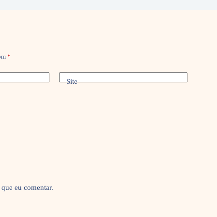
com
*
Site
 que eu comentar.