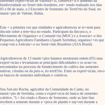
diferentes experi+ncias de valoriza+-o, conserva+-o e aumento da
biodiversidade no Semi+rido brasileiro, est+ sendo realizado nos dias
05 e 06 de maio, o I Encontro de Sementes do Territ?rio do Sisal, no
munic+pio de Valente, Bahia.
Esta + a primeira vez que entidades e agricultores/as se re+nem para
discutir sobre a tem+tica no estado. Participam da discuss-o, o
Movimento de Organiza+-o Comunit+ria (MOC) e a Associa+-o dos
Pequenos Agricultores Familiares (Apaeb Serrinha), organiza++es que
comp+em a Articula+-o no Semi+rido Brasileiro (ASA Brasil).
Agricultores/as de 13 munic+pios baianos mostraram ontem (05) suas
experi+ncias e levantaram as principais dificuldades e os avan+os
encontrados no processo de fortalecimento do cultivo das sementes
nativas, crioulas ou da paix-o, no territ?rio. Entre as experi+ncias, est-o
os bancos de sementes individuais e coletivos.
Seu Ant-nio Rocha, agricultor da Comunidade do Canto, no
munic+pio de Serrinha, conta a experi+ncia do banco de sementes
coletivo. “L+ foi criado o Banco de Sementes, onde as fam+lias
recebem a semente durante a +poca do plantio e rep+em durante a