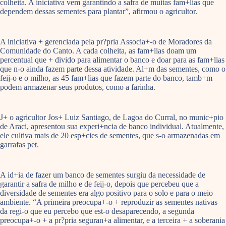
colheita. A iniciativa vem garantindo a safra de muitas fam+lias que
dependem dessas sementes para plantar”, afirmou o agricultor.
A iniciativa + gerenciada pela pr?pria Associa+-o de Moradores da
Comunidade do Canto. A cada colheita, as fam+lias doam um
percentual que + divido para alimentar o banco e doar para as fam+lias
que n-o ainda fazem parte dessa atividade. Al+m das sementes, como o
feij-o e o milho, as 45 fam+lias que fazem parte do banco, tamb+m
podem armazenar seus produtos, como a farinha.
J+ o agricultor Jos+ Luiz Santiago, de Lagoa do Curral, no munic+pio
de Araci, apresentou sua experi+ncia de banco individual. Atualmente,
ele cultiva mais de 20 esp+cies de sementes, que s-o armazenadas em
garrafas pet.
A id+ia de fazer um banco de sementes surgiu da necessidade de
garantir a safra de milho e de feij-o, depois que percebeu que a
diversidade de sementes era algo positivo para o solo e para o meio
ambiente. “A primeira preocupa+-o + reproduzir as sementes nativas
da regi-o que eu percebo que est-o desaparecendo, a segunda
preocupa+-o + a pr?pria seguran+a alimentar, e a terceira + a soberania