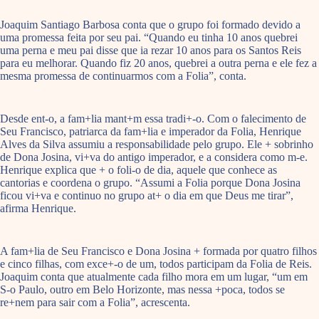
Joaquim Santiago Barbosa conta que o grupo foi formado devido a
uma promessa feita por seu pai. “Quando eu tinha 10 anos quebrei
uma perna e meu pai disse que ia rezar 10 anos para os Santos Reis
para eu melhorar. Quando fiz 20 anos, quebrei a outra perna e ele fez a
mesma promessa de continuarmos com a Folia”, conta.
Desde ent-o, a fam+lia mant+m essa tradi+-o. Com o falecimento de
Seu Francisco, patriarca da fam+lia e imperador da Folia, Henrique
Alves da Silva assumiu a responsabilidade pelo grupo. Ele + sobrinho
de Dona Josina, vi+va do antigo imperador, e a considera como m-e.
Henrique explica que + o foli-o de dia, aquele que conhece as
cantorias e coordena o grupo. “Assumi a Folia porque Dona Josina
ficou vi+va e continuo no grupo at+ o dia em que Deus me tirar”,
afirma Henrique.
A fam+lia de Seu Francisco e Dona Josina + formada por quatro filhos
e cinco filhas, com exce+-o de um, todos participam da Folia de Reis.
Joaquim conta que atualmente cada filho mora em um lugar, “um em
S-o Paulo, outro em Belo Horizonte, mas nessa +poca, todos se
re+nem para sair com a Folia”, acrescenta.