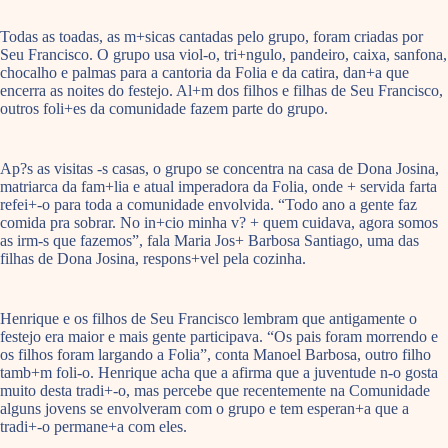
Todas as toadas, as m+sicas cantadas pelo grupo, foram criadas por
Seu Francisco. O grupo usa viol-o, tri+ngulo, pandeiro, caixa, sanfona,
chocalho e palmas para a cantoria da Folia e da catira, dan+a que
encerra as noites do festejo. Al+m dos filhos e filhas de Seu Francisco,
outros foli+es da comunidade fazem parte do grupo.
Ap?s as visitas -s casas, o grupo se concentra na casa de Dona Josina,
matriarca da fam+lia e atual imperadora da Folia, onde + servida farta
refei+-o para toda a comunidade envolvida. “Todo ano a gente faz
comida pra sobrar. No in+cio minha v? + quem cuidava, agora somos
as irm-s que fazemos”, fala Maria Jos+ Barbosa Santiago, uma das
filhas de Dona Josina, respons+vel pela cozinha.
Henrique e os filhos de Seu Francisco lembram que antigamente o
festejo era maior e mais gente participava. “Os pais foram morrendo e
os filhos foram largando a Folia”, conta Manoel Barbosa, outro filho
tamb+m foli-o. Henrique acha que a afirma que a juventude n-o gosta
muito desta tradi+-o, mas percebe que recentemente na Comunidade
alguns jovens se envolveram com o grupo e tem esperan+a que a
tradi+-o permane+a com eles.