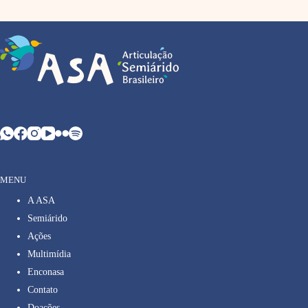
MENU
A ASA
Semiárido
Ações
Multimídia
Enconasa
Contato
Doações