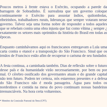
Poucos metros à frente estava o Exército, ocupando a parede da
barragem de Sobradinho. É surrealista que um governo coloque
continuamente o Exército para assustar índios, quilombolas,
ribeirinhos, trabalhadores rurais, lideranças que sempre votaram nesse
governo. Talvez seja uma forma nobre de responder a todos aqueles
que se rebelam contra uma obra injusta que faz como vítima ¿ sempre ¿
exatamente os setores mais oprimidos da história do Brasil em todas as
épocas.
Enquanto caminhávamos aqui os franciscanos entregavam a Lula uma
carta contra o etanol e a transposição do São Francisco. Sinal que os
irmãos de Francisco estão afim de recuperar o carisma de seu fundador.
A festa continua, a caminhada também. Dias de reflexão sobre o futuro
desse país e da humanidade virão necessariamente, por bem ou por
mal. O cérebro ossificado dos governantes atuais e do grande capital
não tem futuro. Podem ter certeza, nós estaremos presentes e a defesa
do São Francisco não é moda passageira. Água para todos os
nordestinos e comida na mesa do povo continuam nossas bandeiras
irrenunciáveis. Na hora certa voltaremos.
* Membro da Comissão Pastoral da Terra (CPT).