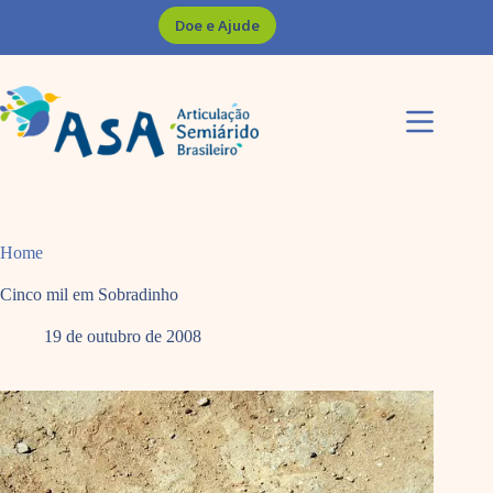
Pular
Doe e Ajude
para
o
conteúdo
Home
Cinco mil em Sobradinho
19 de outubro de 2008