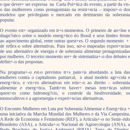
o que dever+ ser expressa na Carta Pol+tica do evento, a partir da vis-
o das mulhereres como protagonistas na resist+ncia – imposi+-o dos
modelos que privilegiam o mercado em detrimento da soberania
popular.
O evento est+ organizado em tr+s momentos. O primeiro de an+lise e
diagn?stico sobre o modelo energ+tico do Brasil e seus limites frente
ao aquecimento global, entre outras quest+es. O segundo momento +
de reflex-o sobre alternativas. Para isso, ser-o mapeadas experi+ncias
de uso alternativo de energia e de soberania alimentar protagonizadas
por mulheres. O terceiro momento ser+ de sistematiza+-o dos debates e
defini+-o das propostas.
Na programa+-o est-o previstos tr+s pain+is abordando a luta das
mulheres contra o capitalismo patriarcal, o atual modelo agr+cola e
energ+tico, e vis+es alternativas em rela+-o ao direito – soberania
alimentar e energ+tica. Tamb+m haver+ mesas tem+ticas sobre
quest+es como hidroneg?cio, o controle da biodiversidade, os
monocultivos e a agroenergia e experi+ncias alternativas.
O Encontro Mulheres em Luta por Soberania Alimentar e Energ+tica +
uma iniciativa da Marcha Mundial das Mulheres e da Via Campesina.
A Rede de Economia e Feminismo (REF), a Articula+-o no Semi–rido
Brasileiro (ASA), a Articula+-o Nacional de Agroecologia (ANA), a
Rede Brasileira de Justi+a Ambiental (RBJA), Terra de Direitos,