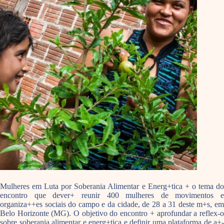
Mulheres em Luta por Soberania Alimentar e Energ+tica + o tema do
encontro que dever+ reunir 400 mulheres de movimentos e
organiza++es sociais do campo e da cidade, de 28 a 31 deste m+s, em
Belo Horizonte (MG). O objetivo do encontro + aprofundar a reflex-o
sobre soberania alimentar e energ+tica e definir uma plataforma de a+-