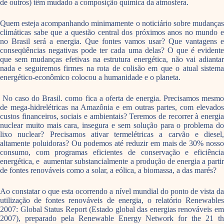
de outros) têm mudado a composição química da atmosfera.
Quem esteja acompanhando minimamente o noticiário sobre mudanças
climáticas sabe que a questão central dos próximos anos no mundo e
no Brasil será a energia. Que fontes vamos usar? Que vantagens e
conseqüências negativas pode ter cada uma delas? O que é evidente
que sem mudanças efetivas na estrutura energética, não vai adiantar
nada e seguiremos firmes na rota de colisão em que o atual sistema
energético-econômico colocou a humanidade e o planeta.
No caso do Brasil. como fica a oferta de energia. Precisamos mesmo
de mega-hidrelétricas na Amazônia e em outras partes, com elevados
custos financeiros, sociais e ambientais? Teremos de recorrer à energia
nuclear muito mais cara, insegura e sem solução para o problema do
lixo nuclear? Precisamos ativar termelétricas a carvão e diesel,
altamente poluidoras? Ou podemos até reduzir em mais de 30% nosso
consumo, com programas eficientes de conservação e eficiência
energética, e aumentar substancialmente a produção de energia a partir
de fontes renováveis como a solar, a eólica, a biomassa, a das marés?
Ao constatar o que esta ocorrendo a nível mundial do ponto de vista da
utilização de fontes renováveis de energia, o relatório Renewables
2007: Global Status Report (Estado global das energias renováveis em
2007), preparado pela Renewable Energy Network for the 21 th