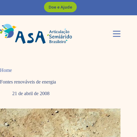
Pular
Doe e Ajude
para
o
conteúdo
Home
Fontes renováveis de energia
21 de abril de 2008