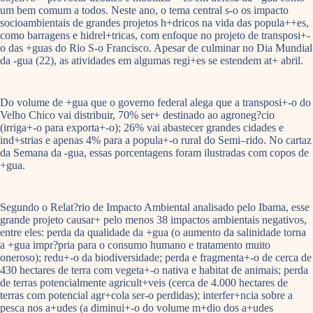
um bem comum a todos. Neste ano, o tema central s-o os impacto
socioambientais de grandes projetos h+dricos na vida das popula++es,
como barragens e hidrel+tricas, com enfoque no projeto de transposi+-
o das +guas do Rio S-o Francisco. Apesar de culminar no Dia Mundial
da -gua (22), as atividades em algumas regi+es se estendem at+ abril.
Do volume de +gua que o governo federal alega que a transposi+-o do
Velho Chico vai distribuir, 70% ser+ destinado ao agroneg?cio
(irriga+-o para exporta+-o); 26% vai abastecer grandes cidades e
ind+strias e apenas 4% para a popula+-o rural do Semi–rido. No cartaz
da Semana da -gua, essas porcentagens foram ilustradas com copos de
+gua.
Segundo o Relat?rio de Impacto Ambiental analisado pelo Ibama, esse
grande projeto causar+ pelo menos 38 impactos ambientais negativos,
entre eles: perda da qualidade da +gua (o aumento da salinidade torna
a +gua impr?pria para o consumo humano e tratamento muito
oneroso); redu+-o da biodiversidade; perda e fragmenta+-o de cerca de
430 hectares de terra com vegeta+-o nativa e habitat de animais; perda
de terras potencialmente agricult+veis (cerca de 4.000 hectares de
terras com potencial agr+cola ser-o perdidas); interfer+ncia sobre a
pesca nos a+udes (a diminui+-o do volume m+dio dos a+udes