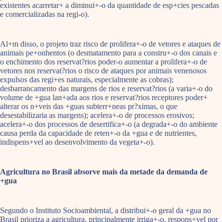
existentes acarretar+ a diminui+-o da quantidade de esp+cies pescadas
e comercializadas na regi-o).
Al+m disso, o projeto traz risco de prolifera+-o de vetores e ataques de
animais pe+onhentos (o desmatamento para a constru+-o dos canais e
o enchimento dos reservat?rios poder-o aumentar a prolifera+-o de
vetores nos reservat?rios o risco de ataques por animais venenosos
expulsos das regi+es naturais, especialmente as cobras);
desbarrancamento das margens de rios e reservat?rios (a varia+-o do
volume de +gua lan+ada aos rios e reservat?rios receptores poder+
alterar os n+veis das +guas subterr+neas pr?ximas, o que
desestabilizaria as margens); acelera+-o de processos erosivos;
acelera+-o dos processos de desertifica+-o (a degrada+-o do ambiente
causa perda da capacidade de reten+-o da +gua e de nutrientes,
indispens+vel ao desenvolvimento da vegeta+-o).
Agricultura no Brasil absorve mais da metade da demanda de
+gua
Segundo o Instituto Socioambiental, a distribui+-o geral da +gua no
Brasil prioriza a agricultura, principalmente irriga+-o, respons+vel por