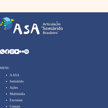
MENU
A ASA
Semiárido
Ações
Multimídia
Enconasa
Contato