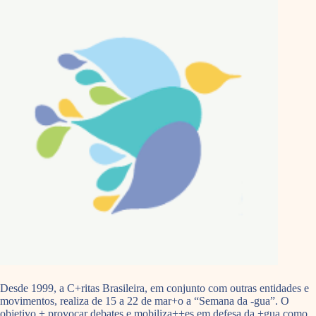
Desde 1999, a C+ritas Brasileira, em conjunto com outras entidades e
movimentos, realiza de 15 a 22 de mar+o a “Semana da -gua”. O
objetivo + provocar debates e mobiliza++es em defesa da +gua como