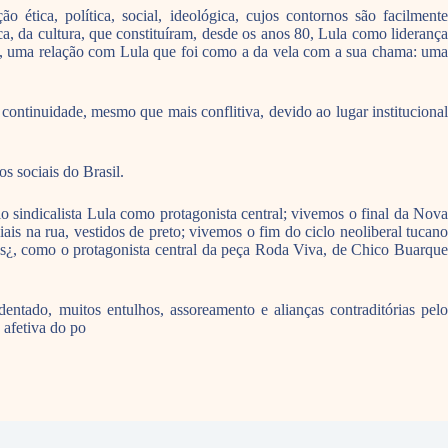
 ética, política, social, ideológica, cujos contornos são facilmente
tica, da cultura, que constituíram, desde os anos 80, Lula como liderança
das, uma relação com Lula que foi como a da vela com a sua chama: uma
ontinuidade, mesmo que mais conflitiva, devido ao lugar institucional
s sociais do Brasil.
io sindicalista Lula como protagonista central; vivemos o final da Nova
is na rua, vestidos de preto; vivemos o fim do ciclo neoliberal tucano
¿, como o protagonista central da peça Roda Viva, de Chico Buarque
entado, muitos entulhos, assoreamento e alianças contraditórias pelo
 afetiva do po