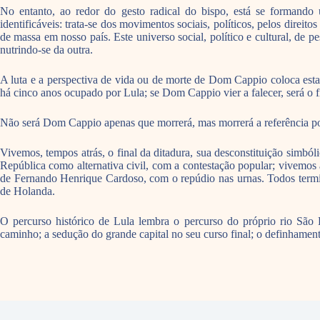
No entanto, ao redor do gesto radical do bispo, está se formando uma
identificáveis: trata-se dos movimentos sociais, políticos, pelos direit
de massa em nosso país. Este universo social, político e cultural, d
nutrindo-se da outra.
A luta e a perspectiva de vida ou de morte de Dom Cappio coloca esta 
há cinco anos ocupado por Lula; se Dom Cappio vier a falecer, será o fi
Não será Dom Cappio apenas que morrerá, mas morrerá a referência polí
Vivemos, tempos atrás, o final da ditadura, sua desconstituição simból
República como alternativa civil, com a contestação popular; vivemos 
de Fernando Henrique Cardoso, com o repúdio nas urnas. Todos term
de Holanda.
O percurso histórico de Lula lembra o percurso do próprio rio São F
caminho; a sedução do grande capital no seu curso final; o definhamen