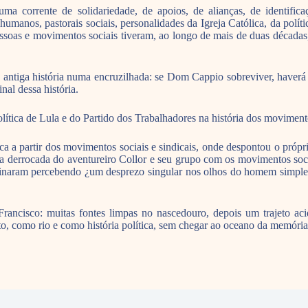
 corrente de solidariedade, de apoios, de alianças, de identificação
os humanos, pastorais sociais, personalidades da Igreja Católica, da polí
e pessoas e movimentos sociais tiveram, ao longo de mais de duas déca
antiga história numa encruzilhada: se Dom Cappio sobreviver, haverá c
nal dessa história.
tica de Lula e do Partido dos Trabalhadores na história dos movimento
ica a partir dos movimentos sociais e sindicais, onde despontou o própr
a derrocada do aventureiro Collor e seu grupo com os movimentos socia
inaram percebendo ¿um desprezo singular nos olhos do homem simples
rancisco: muitas fontes limpas no nascedouro, depois um trajeto acid
to, como rio e como história política, sem chegar ao oceano da memória