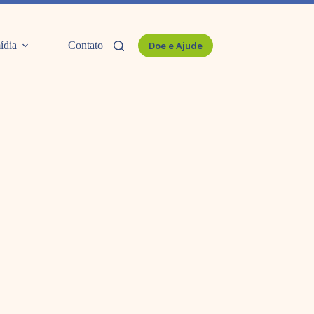
ídia
Contato
Doe e Ajude