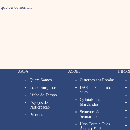
 que eu comentar.
A ASA
AÇÕES
INFO
Quem Somos
Cisternas nas Escolas
Como Surgimos
DAKI – Semiárido
Vivo
Linha do Tempo
Quintais das
Espaços de
Margaridas
Participação
Sementes do
Prêmios
Semiárido
Uma Terra e Duas
Águas (P1+2)