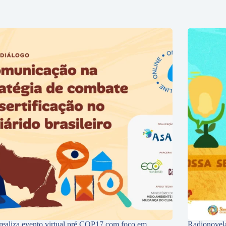
ealiza evento virtual pré COP17 com foco em
Radionovela