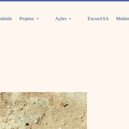
iárido
Projetos
Ações
EnconASA
Multim