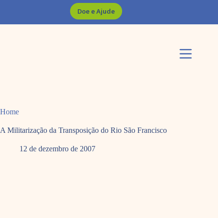
Pular
Doe e Ajude
para
o
conteúdo
Home
A Militarização da Transposição do Rio São Francisco
12 de dezembro de 2007