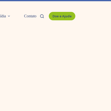
ídia
Contato
Doe e Ajude