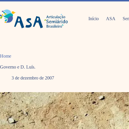
Pular
para
o
conteúdo
Início
ASA
Sem
Home
Governo e D. Luís.
3 de dezembro de 2007