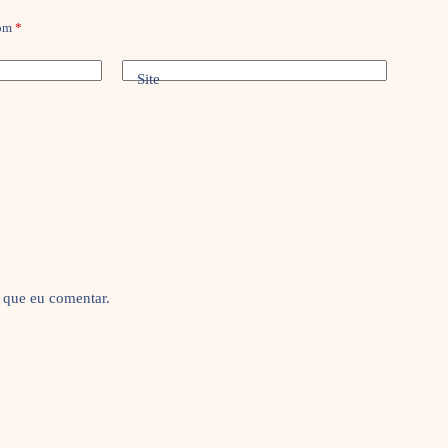
com
*
Site
 que eu comentar.