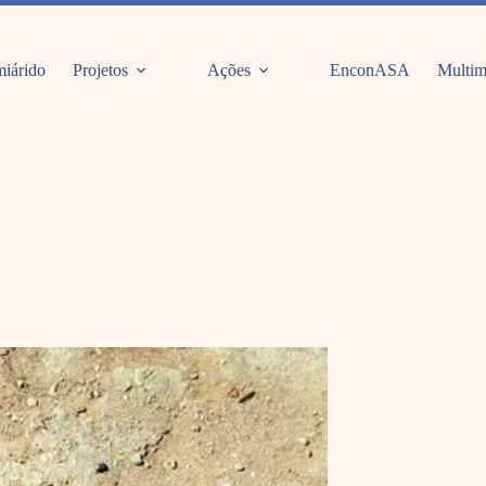
iárido
Projetos
Ações
EnconASA
Multim