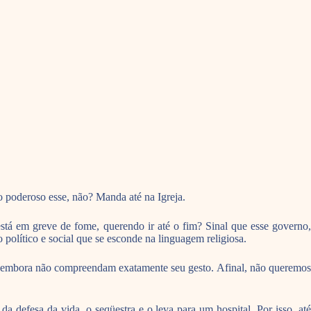
no poderoso esse, não? Manda até na Igreja.
stá em greve de fome, querendo ir até o fim? Sinal que esse governo,
olítico e social que se esconde na linguagem religiosa.
s, embora não compreendam exatamente seu gesto. Afinal, não queremos
 defesa da vida, o seqüestra e o leva para um hospital. Por isso, até