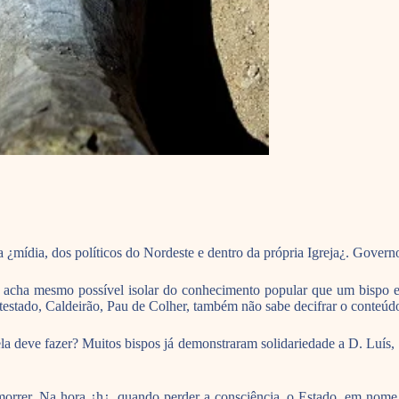
da ¿mídia, dos políticos do Nordeste e dentro da própria Igreja¿. Gover
e acha mesmo possível isolar do conhecimento popular que um bispo e
tado, Caldeirão, Pau de Colher, também não sabe decifrar o conteúdo p
ela deve fazer? Muitos bispos já demonstraram solidariedade a D. Luí
orrer. Na hora ¿h¿, quando perder a consciência, o Estado, em nome da