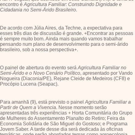
encontro é
Agricultura Familiar: Construindo Dignidade e
Cidadania no Semi-Árido Brasileiro
.
De acordo com Júlia Aires, da Techne, a expectativa para
esses três dias de discussão é grande. +Encontrar as pessoas
é sempre muito bom. Ainda mais quando vamos trabalhar
pensando num plano de desenvolvimento para o semi-árido
brasileiro, sob a nossa perspectiva+.
O painel de abertura do evento será
Agricultura Familiar no
Semi-Árido e o Novo Cenário Político
, apresentado por Vando
Nogueira (Diaconia/PE), Rejane Cleide de Medeiros (CF8) e
Procópio Lucena (Seapac).
Para amanhã (9), está previsto o painel
Agricultura Familiar a
Partir de Quem a Vivencia
. Nesse momento serão
apresentadas três experiências + Horta Comunitária do Grupo
de Mulheres do Assentamento Planalto do Retiro; Feira da
Economia Solidária de São Miguel do Gostoso; e Programa
Jovem Saber. A tarde desse dia será dedicada às oficinas
temáticas, onde serão abordados temas como agroecologia,